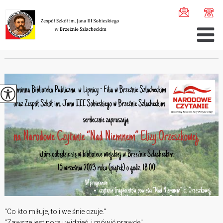
Jesteś tutaj:
Home
>
Aktualności
>
Narodowe Czytanie ...
NARODOWE CZYTANIE
"Co kto miłuje, to i we śnie czuje."
"Zawsze jest pora i widzieć, i mówić prawdę".