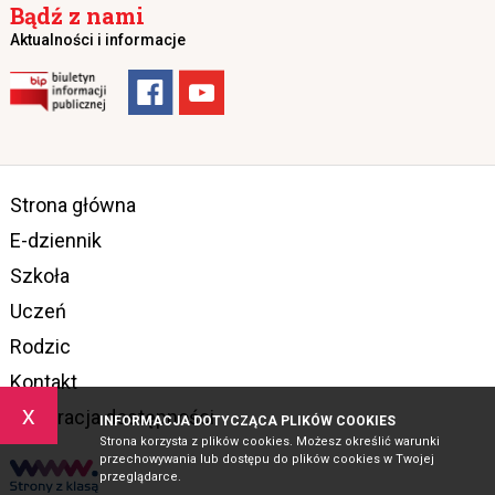
Bądź z nami
Aktualności i informacje
Strona główna
E-dziennik
Szkoła
Uczeń
Rodzic
Kontakt
x
Deklaracja dostępności
INFORMACJA DOTYCZĄCA PLIKÓW COOKIES
Strona korzysta z plików cookies. Możesz określić warunki
przechowywania lub dostępu do plików cookies w Twojej
przeglądarce.