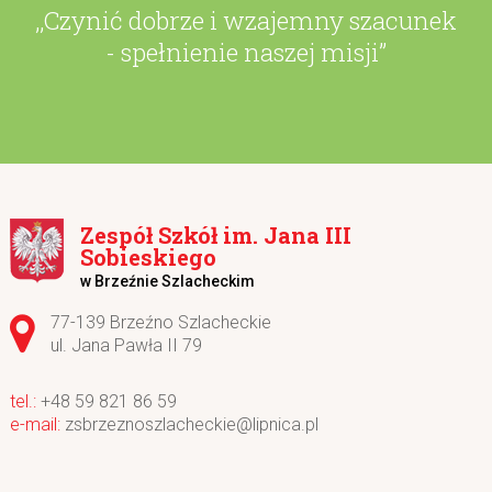
,,Czynić dobrze i wzajemny szacunek
- spełnienie naszej misji”
Zespół Szkół im. Jana III
Sobieskiego
w Brzeźnie Szlacheckim
Adres pocztowy:
77-139 Brzeźno Szlacheckie
ul. Jana Pawła II 79
+48 59 821 86 59
zsbrzeznoszlacheckie@lipnica.pl