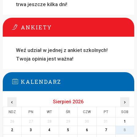
trwa jeszcze kilka dni!
ANKIETY
Weź udział w jednej z ankiet szkolnych!
Twoja opinia jest ważna!
KALENDARZ
‹
Sierpień 2026
›
NDZ
PN
WT
ŚR
CZW
PT
SOB
26
27
28
29
30
31
1
2
3
4
5
6
7
8