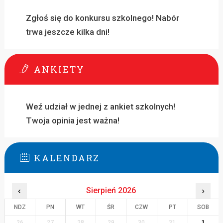
Zgłoś się do konkursu szkolnego! Nabór
trwa jeszcze kilka dni!
ANKIETY
Weź udział w jednej z ankiet szkolnych!
Twoja opinia jest ważna!
KALENDARZ
‹
Sierpień 2026
›
NDZ
PN
WT
ŚR
CZW
PT
SOB
26
27
28
29
30
31
1