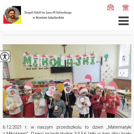
Jesteś tutaj:
Home
>
Aktualności
>
Mikołajki w Przedszk ...
MIKOŁAJKI W PRZEDSZKOLU
6.12.2021 r. w naszym przedszkolu to dzień ,,Matematyki
z Mikołajem". Dzieci przedszkolne 3,4,5,6 latki w tym dniu brały