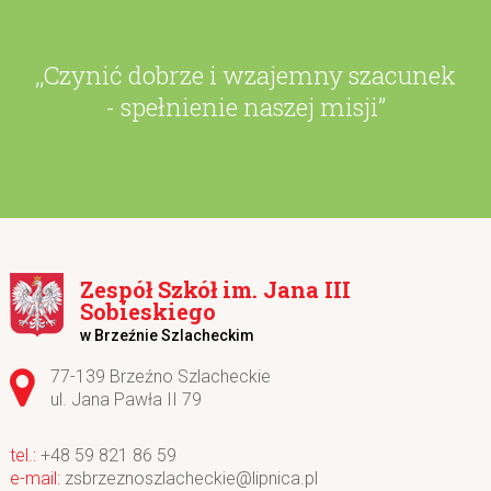
,,Czynić dobrze i wzajemny szacunek
- spełnienie naszej misji”
Zespół Szkół im. Jana III
Sobieskiego
w Brzeźnie Szlacheckim
Adres pocztowy:
77-139 Brzeźno Szlacheckie
ul. Jana Pawła II 79
+48 59 821 86 59
zsbrzeznoszlacheckie@lipnica.pl