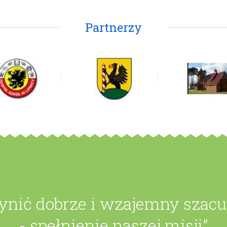
Partnerzy
zynić dobrze i wzajemny szac
- spełnienie naszej misji”