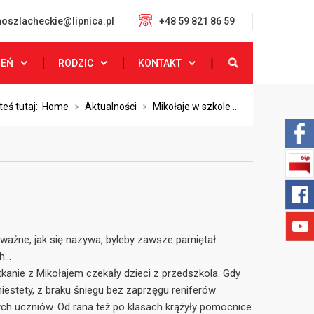
oszlacheckie@lipnica.pl
+48 59 821 86 59
ZEŃ
RODZIC
KONTAKT
teś tutaj:
Home
>
Aktualności
>
Mikołaje w szkole ...
eważne, jak się nazywa, byleby zawsze pamiętał
...
tkanie z Mikołajem czekały dzieci z przedszkola. Gdy
 niestety, z braku śniegu bez zaprzęgu reniferów
zych uczniów. Od rana też po klasach krążyły pomocnice