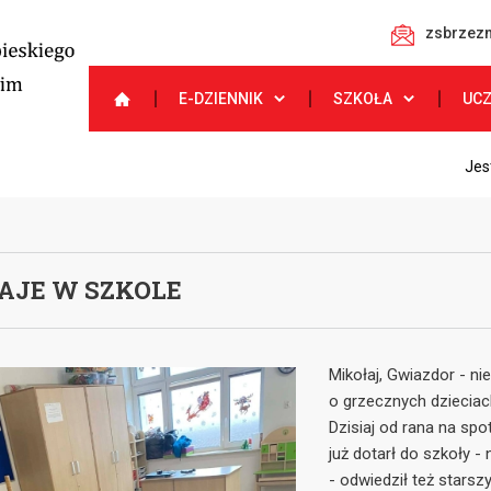
zsbrzezn
E-DZIENNIK
SZKOŁA
UC
Jes
AJE W SZKOLE
Mikołaj, Gwiazdor - ni
o grzecznych dzieciach
Dzisiaj od rana na spo
już dotarł do szkoły -
- odwiedził też stars