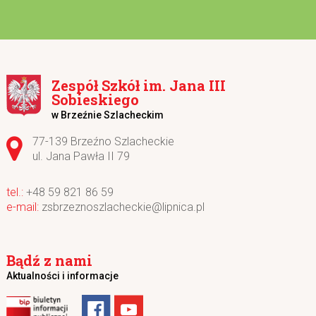
Zespół Szkół im. Jana III
Sobieskiego
w Brzeźnie Szlacheckim
Adres pocztowy:
77-139 Brzeźno Szlacheckie
ul. Jana Pawła II 79
+48 59 821 86 59
zsbrzeznoszlacheckie@lipnica.pl
Bądź z nami
Aktualności i informacje