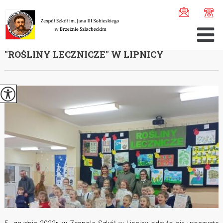
Jesteś tutaj:
Home
>
Aktualności
>
Międzyszkolny Konkur ...
MIĘDZYSZKOLNY KONKURS PLASTYCZNY
''ROŚLINY LECZNICZE'' W LIPNICY