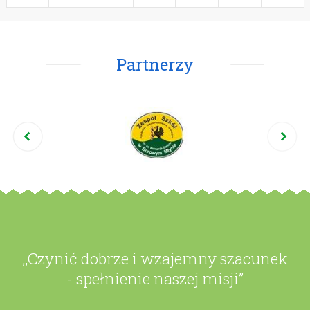
Partnerzy
,,Czynić dobrze i wzajemny szacunek
- spełnienie naszej misji”