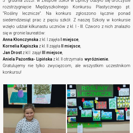
5 grudnia 2022r. w Zespole Szkół w Lipnicy odbyło się uroczyste
rozstrzygnięcie Międzyszkolnego Konkursu Plastycznego pt.
"Rośliny lecznicze".
Na konkurs zgłoszono łącznie ponad
siedemdziesiąt prac z pięciu szkół. Z naszej Szkoły w konkursie
wzięło udział kilkunastu uczniów z kl. I - III. Czworo z nich znalazło
się w gronie laureatów:
Anna Kłonczynska
z kl. I zajęła
I miejsce
,
Kornelia Kapiszka
z kl. II zajęła
II miejsce
,
Jan Drost
z kl.I zajął
III miejsce
,
Aniela Pażontka- Lipińska
z kl. II otrzymała
wyróżnienie.
Gratulujemy nie tylko zwycięzcom, ale wszystkim uczestnikom
konkursu!