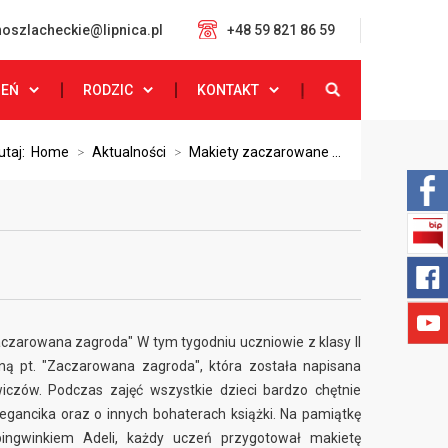
oszlacheckie@lipnica.pl
+48 59 821 86 59
ZEŃ
RODZIC
KONTAKT
utaj:
Home
>
Aktualności
>
Makiety zaczarowane ...
aczarowana zagroda" W tym tygodniu uczniowie z klasy II
lną pt. "Zaczarowana zagroda", która została napisana
wiczów. Podczas zajęć wszystkie dzieci bardzo chętnie
egancika oraz o innych bohaterach książki. Na pamiątkę
ingwinkiem Adeli, każdy uczeń przygotował makietę