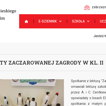
zsbrzezn
E-DZIENNIK
SZKOŁA
UC
Jesteś t
TY ZACZAROWANEJ ZAGRODY W KL. II
Spotkanie z lekturą "Z
omawiali lekturę szko
przez A. i C. Centkie
opowiadały o losach El
spotkania z małym p