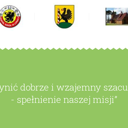
zynić dobrze i wzajemny szac
- spełnienie naszej misji”