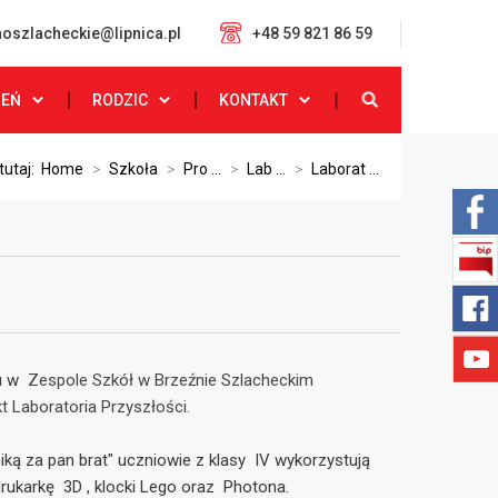
oszlacheckie@lipnica.pl
+48 59 821 86 59
ZEŃ
RODZIC
KONTAKT
tutaj:
Home
>
Szkoła
>
Pro ...
>
Lab ...
>
Laborat ...
u w
Zespole Szkół w Brzeźnie Szlacheckim
kt Laboratoria Przyszłości.
niką za pan brat" uczniowie z klasy IV wykorzystują
 drukarkę 3D , klocki Lego oraz Photona.