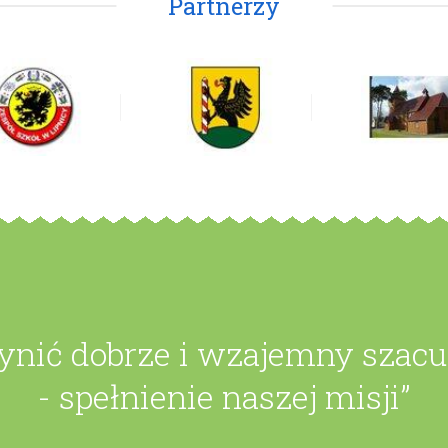
Partnerzy
zynić dobrze i wzajemny szac
- spełnienie naszej misji”