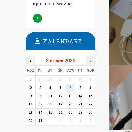
opinia jest ważna!
KALENDARZ
‹
Sierpień 2026
›
NDZ
PN
WT
ŚR
CZW
PT
SOB
26
27
28
29
30
31
1
2
3
4
5
6
7
8
9
10
11
12
13
14
15
16
17
18
19
20
21
22
23
24
25
26
27
28
29
30
31
1
2
3
4
5