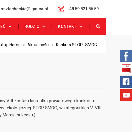
oszlacheckie@lipnica.pl
+48 59 821 86 59
ZEŃ
RODZIC
KONTAKT
utaj:
Home
>
Aktualności
>
Konkurs STOP- SMOG ...
sy VIII została laureatką powiatowego konkursu
ce ekologicznej: STOP SMOG, w kategorii klas V-VIII.
y Marcie sukcesu:)