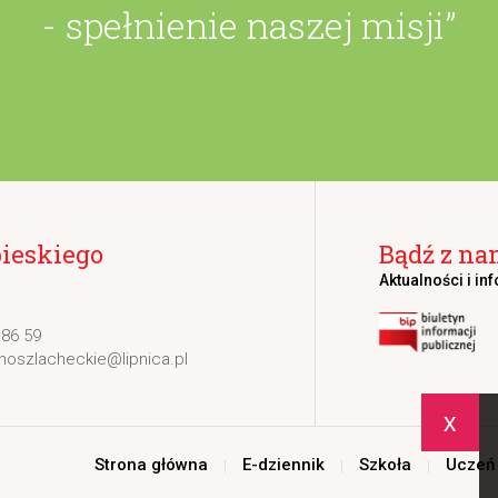
- spełnienie naszej misji”
bieskiego
Bądź z na
Aktualności i in
 86 59
noszlacheckie@lipnica.pl
x
Strona główna
E-dziennik
Szkoła
Uczeń