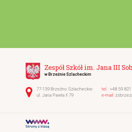
Zespół Szkół im. Jana III So
w Brzeźnie Szlacheckim
Adres pocztowy:
77-139 Brzeźno Szlacheckie
+48 59 821
ul. Jana Pawła II 79
zsbrzez