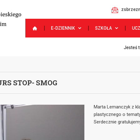
zsbrzezn
E-DZIENNIK
SZKOŁA
UC
Jesteś t
RS STOP- SMOG
Marta Lemanczyk z kla
plastycznego o tematy
Serdecznie gratulujem