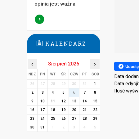
opinia jest ważna!
KALENDARZ
‹
Sierpień 2026
›
Udostę
NDZ
PN
WT
ŚR
CZW
PT
SOB
Data dodan
Data edycji
26
27
28
29
30
31
1
Ilość wyśw
2
3
4
5
6
7
8
9
10
11
12
13
14
15
16
17
18
19
20
21
22
23
24
25
26
27
28
29
30
31
1
2
3
4
5