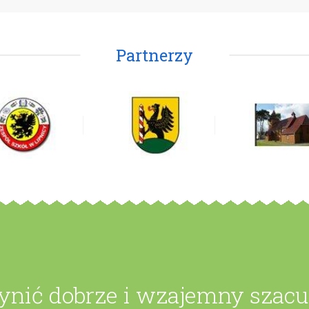
Partnerzy
zynić dobrze i wzajemny szac