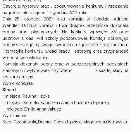
Otwarcie wystawy prac , podsumowanie konkursu i wręczenie
nagród miało miejsce 17 grudnia 2021 roku.
Dnia 25 listopada 2021 roku komisja w składzie: Adriana
Wendler, Urszula Dorawa i Ewa Świątek Brzezińska dokonała
oceny prac plastycznych. Na konkurs wpłynęło 55 prac
uczniów z klas I-VIII szkoły podstawowej. Komisja dokonując
oceny szczególną uwagę zwróciła na zgodność z regulaminem
i tematyką konkursu, wkład pracy i estetykę oraz oryginalność
w sposobie wykonania.
Komisja dokonały oceny prac w poszczególnych oddziałach
klasowych i wytypowała trzy prace z każdej klasy na
konkurs gminny.
Wyniki konkursu:
Klasa I
I miejsce: Paulina Hapka
II miejsce: Kornelia Kapiszka i Aniela Pażontka Lipińska
III miejsce: Emilia Anna Jakusz
Wyróżnienie:
Kuba Czapiewski, Damian Pupka Lipiński, Magdalena Ostrowska.