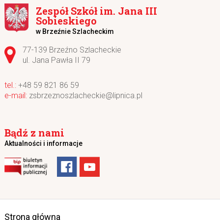
Zespół Szkół im. Jana III
Sobieskiego
w Brzeźnie Szlacheckim
Adres pocztowy:
77-139 Brzeźno Szlacheckie
ul. Jana Pawła II 79
+48 59 821 86 59
zsbrzeznoszlacheckie@lipnica.pl
Bądź z nami
Aktualności i informacje
Strona główna