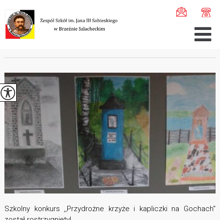
Jesteś tutaj:
Home
>
Aktualności
>
Konkurs plastyczny: ...
KONKURS PLASTYCZNY: BLIŻEJ REGIONU
Szkolny konkurs ,,Przydrożne krzyże i kapliczki na Gochach"
został rostrzygnięty!