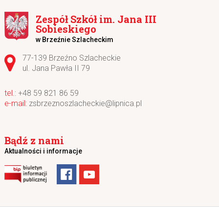
Zespół Szkół im. Jana III
Sobieskiego
w Brzeźnie Szlacheckim
Adres pocztowy:
77-139 Brzeźno Szlacheckie
ul. Jana Pawła II 79
+48 59 821 86 59
zsbrzeznoszlacheckie@lipnica.pl
Bądź z nami
Aktualności i informacje