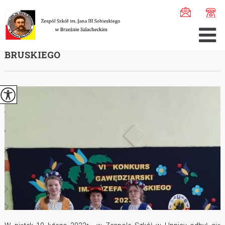
Jesteś tutaj:
Home
>
Aktualności
>
Konkurs Gawędziarski ...
KONKURS GAWĘDZIARSKI IM. JÓZEFA
BRUSKIEGO