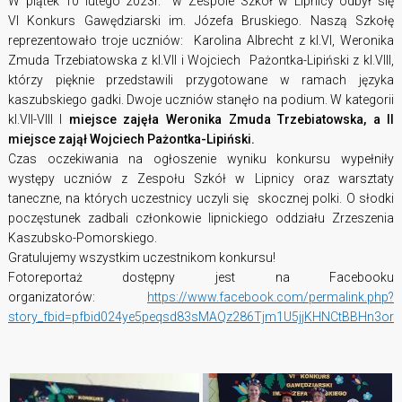
W piątek 10 lutego 2023r. w Zespole Szkół w LIpnicy odbył się
VI Konkurs Gawędziarski im. Józefa Bruskiego. Naszą Szkołę
reprezentowało troje uczniów: Karolina Albrecht z kl.VI, Weronika
Zmuda Trzebiatowska z kl.VII i Wojciech Pażontka-Lipiński z kl.VIII,
którzy pięknie przedstawili przygotowane w ramach języka
kaszubskiego gadki. Dwoje uczniów stanęło na podium. W kategorii
kl.VII-VIII I
miejsce zajęła Weronika Zmuda Trzebiatowska, a II
miejsce zajął Wojciech Pażontka-Lipiński.
Czas oczekiwania na ogłoszenie wyniku konkursu wypełniły
występy uczniów z Zespołu Szkół w Lipnicy oraz warsztaty
taneczne, na których uczestnicy uczyli się skocznej polki. O słodki
poczęstunek zadbali członkowie lipnickiego oddziału Zrzeszenia
Kaszubsko-Pomorskiego.
Gratulujemy wszystkim uczestnikom konkursu!
Fotoreportaż dostępny jest na Facebooku
organizatorów:
https://www.facebook.com/permalink.php?
story_fbid=pfbid024ye5peqsd83sMAQz286Tjm1U5jjKHNCtBBHn3or