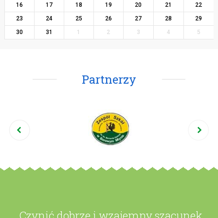
16
17
18
19
20
21
22
23
24
25
26
27
28
29
30
31
1
2
3
4
5
Partnerzy
,,Czynić dobrze i wzajemny szacunek