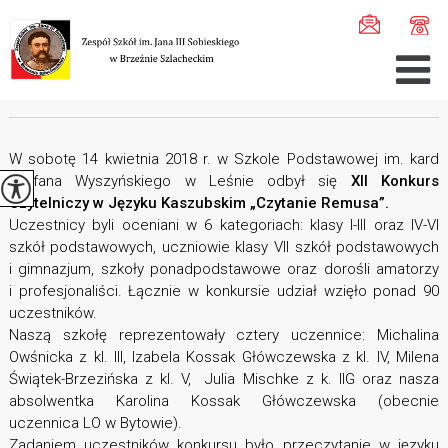
Jesteś tutaj:
Home
>
Szkoła
>
Arc ...
>
Arc ...
>
Konkurs ...
KONKURS CZYTELNICZY
W sobotę 14 kwietnia 2018 r. w Szkole Podstawowej im. kard
Stefana Wyszyńskiego w Leśnie odbył się
XII Konkurs
Czytelniczy w Języku Kaszubskim „Czytanie Remusa”.
Uczestnicy byli oceniani w 6 kategoriach: klasy I-III oraz IV-VI
szkół podstawowych, uczniowie klasy VII szkół podstawowych
i gimnazjum, szkoły ponadpodstawowe oraz dorośli amatorzy
i profesjonaliści. Łącznie w konkursie udział wzięło ponad 90
uczestników.
Naszą szkołę reprezentowały cztery uczennice: Michalina
Owśnicka z kl. III, Izabela Kossak Główczewska z kl. IV, Milena
Świątek-Brzezińska z kl. V, Julia Mischke z k. IIG oraz nasza
absolwentka Karolina Kossak Główczewska (obecnie
uczennica LO w Bytowie).
Zadaniem uczestników konkursu było przeczytanie w języku