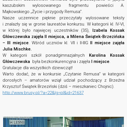
kaszubskim wylosowanego fragmentu powieści A.
Majkowskiego „Życie i przygody Remusa”.
Nasze uczennice pięknie przeczytały wylosowane teksty
i znalazły się w gronie laureatów konkursu. W kategorii kl. IV-VI,
w której było najwięcej uczestników (35),
Izabela Kossak
Główczewska zajęła II miejsca, a Milena Świątek-Brzezińska
– III miejsce
. Wśród uczniów kl. VII i II-IIIG
II miejsce zajęła
Julia Mischke.
W kategorii szkół ponadgimnazjalnych
Karolina Kossak
Główczewska
była bezkonkurencyjna i zajęła
I miejsce
.
Gratulacje dla wszystkich dziewcząt!
Warto dodać, że w konkursie „Czytanie Remusa” w kategorii
dorosłych – amatorów wziął udział pochodzący z Brzeźna
Krzysztof Świątek Brzeziński (dziś – mieszkaniec Chojnic).
http://www.brusy.pl/?a=22&lg=pl&id=21637