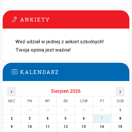
ANKIETY
Weź udział w jednej z ankiet szkolnych!
Twoja opinia jest ważna!
KALENDARZ
‹
Sierpień 2026
›
NDZ
PN
WT
ŚR
CZW
PT
SOB
26
27
28
29
30
31
1
2
3
4
5
6
7
8
9
10
11
12
13
14
15