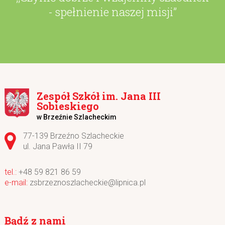
- spełnienie naszej misji”
Zespół Szkół im. Jana III
Sobieskiego
w Brzeźnie Szlacheckim
Adres pocztowy:
77-139 Brzeźno Szlacheckie
ul. Jana Pawła II 79
+48 59 821 86 59
zsbrzeznoszlacheckie@lipnica.pl
Bądź z nami