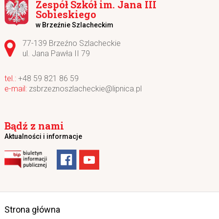
Zespół Szkół im. Jana III
Sobieskiego
w Brzeźnie Szlacheckim
Adres pocztowy:
77-139 Brzeźno Szlacheckie
ul. Jana Pawła II 79
+48 59 821 86 59
zsbrzeznoszlacheckie@lipnica.pl
Bądź z nami
Aktualności i informacje
Strona główna