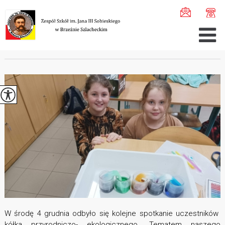
Jesteś tutaj:
Home
>
Aktualności
>
Kółko przyrodniczo- ...
KÓŁKO PRZYRODNICZO- EKOLOGICZNE
W środę 4 grudnia odbyło się kolejne spotkanie uczestników
kółka przyrodniczo- ekologicznego. Tematem naszego