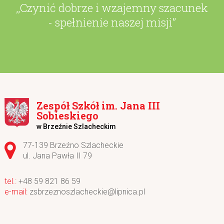
,,Czynić dobrze i wzajemny szacunek
- spełnienie naszej misji”
Zespół Szkół im. Jana III
Sobieskiego
w Brzeźnie Szlacheckim
Adres pocztowy:
77-139 Brzeźno Szlacheckie
ul. Jana Pawła II 79
+48 59 821 86 59
zsbrzeznoszlacheckie@lipnica.pl