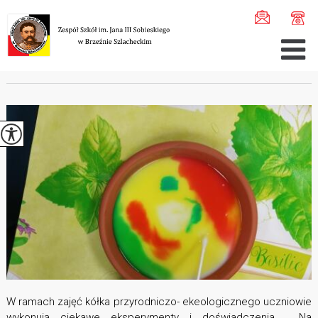
Jesteś tutaj:
Home
>
Aktualności
>
Kółko ekologiczno- p ...
KÓŁKO EKOLOGICZNO- PRZYRODNICZE.
W ramach zajęć kółka przyrodniczo- ekeologicznego uczniowie
wykonują ciekawe eksperymenty i doświadczenia. Na