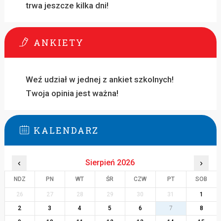
trwa jeszcze kilka dni!
ANKIETY
Weź udział w jednej z ankiet szkolnych!
Twoja opinia jest ważna!
KALENDARZ
‹
Sierpień 2026
›
NDZ
PN
WT
ŚR
CZW
PT
SOB
26
27
28
29
30
31
1
2
3
4
5
6
7
8