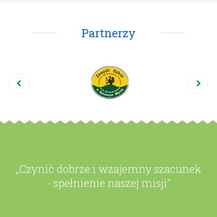
Partnerzy
,,Czynić dobrze i wzajemny szacunek
- spełnienie naszej misji”