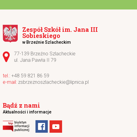
Zespół Szkół im. Jana III
Sobieskiego
w Brzeźnie Szlacheckim
Adres pocztowy:
77-139 Brzeźno Szlacheckie
ul. Jana Pawła II 79
+48 59 821 86 59
zsbrzeznoszlacheckie@lipnica.pl
Bądź z nami
Aktualności i informacje