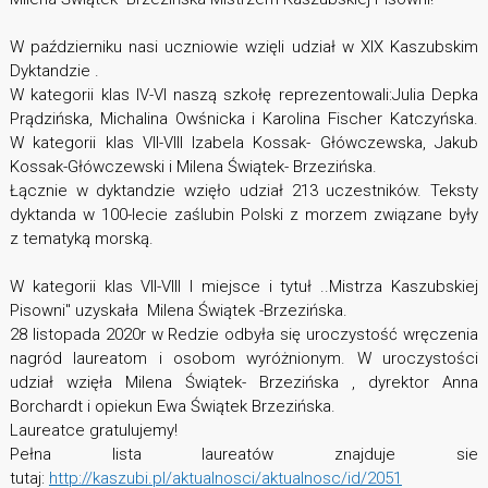
W październiku nasi uczniowie wzięli udział w XIX Kaszubskim
Dyktandzie .
W kategorii klas IV-VI naszą szkołę reprezentowali:Julia Depka
Prądzińska, Michalina Owśnicka i Karolina Fischer Katczyńska.
W kategorii klas VII-VIII Izabela Kossak- Główczewska, Jakub
Kossak-Główczewski i Milena Świątek- Brzezińska.
Łącznie w dyktandzie wzięło udział 213 uczestników. Teksty
dyktanda w 100-lecie zaślubin Polski z morzem związane były
z tematyką morską.
W kategorii klas VII-VIII I miejsce i tytuł ..Mistrza Kaszubskiej
Pisowni" uzyskała Milena Świątek -Brzezińska.
28 listopada 2020r w Redzie odbyła się uroczystość wręczenia
nagród laureatom i osobom wyróżnionym. W uroczystości
udział wzięła Milena Świątek- Brzezińska , dyrektor Anna
Borchardt i opiekun Ewa Świątek Brzezińska.
Laureatce gratulujemy!
Pełna lista laureatów znajduje sie
tutaj:
http://kaszubi.pl/aktualnosci/aktualnosc/id/2051