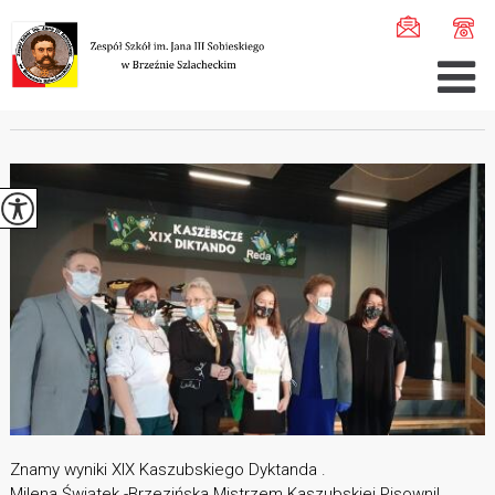
Jesteś tutaj:
Home
>
Aktualności
>
Kaszubskie Dyktando ...
KASZUBSKIE DYKTANDO
Znamy wyniki XIX Kaszubskiego Dyktanda .
Milena Świątek -Brzezińska Mistrzem Kaszubskiej Pisowni!