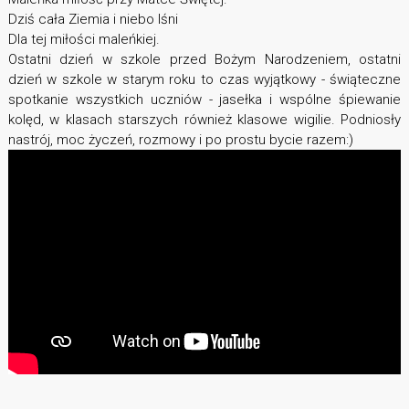
Dziś cała Ziemia i niebo lśni
Dla tej miłości maleńkiej.
Ostatni dzień w szkole przed Bożym Narodzeniem, ostatni
dzień w szkole w starym roku to czas wyjątkowy - świąteczne
spotkanie wszystkich uczniów - jasełka i wspólne śpiewanie
kolęd, w klasach starszych również klasowe wigilie. Podniosły
nastrój, moc życzeń, rozmowy i po prostu bycie razem:)