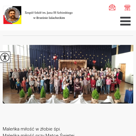
Jesteś tutaj:
Home
>
Aktualności
>
Jasełka szkolne i Wi ...
JASEŁKA SZKOLNE I WIGILIE KLASOWE
Maleńka miłość w żłobie śpi.
Maleńka miłość przy Matce Świętej.