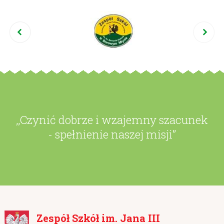
,,Czynić dobrze i wzajemny szacunek
- spełnienie naszej misji”
Zespół Szkół im. Jana III