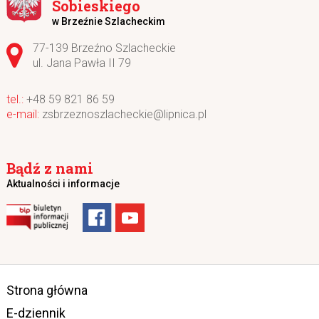
Sobieskiego
w Brzeźnie Szlacheckim
Adres pocztowy:
77-139 Brzeźno Szlacheckie
ul. Jana Pawła II 79
+48 59 821 86 59
zsbrzeznoszlacheckie@lipnica.pl
Bądź z nami
Aktualności i informacje
Strona główna
E-dziennik