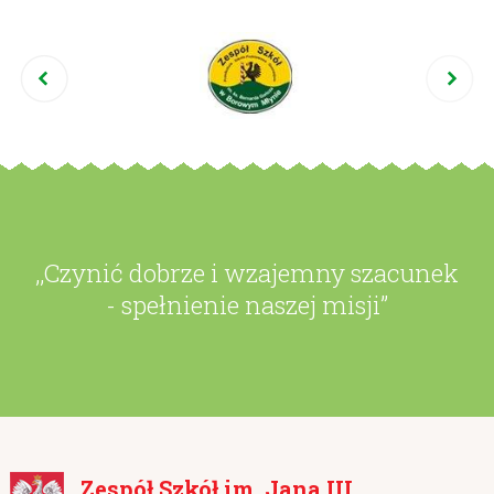
,,Czynić dobrze i wzajemny szacunek
- spełnienie naszej misji”
Zespół Szkół im. Jana III