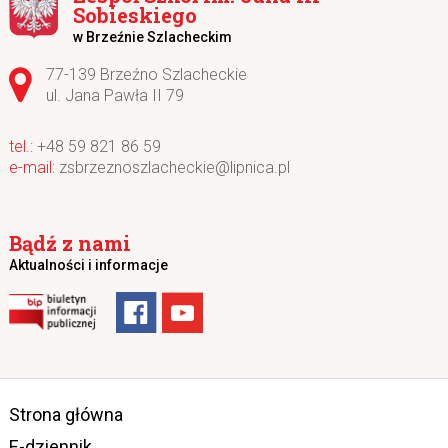
Sobieskiego
w Brzeźnie Szlacheckim
Adres pocztowy:
77-139 Brzeźno Szlacheckie
ul. Jana Pawła II 79
+48 59 821 86 59
zsbrzeznoszlacheckie@lipnica.pl
Bądź z nami
Aktualności i informacje
Strona główna
E-dziennik