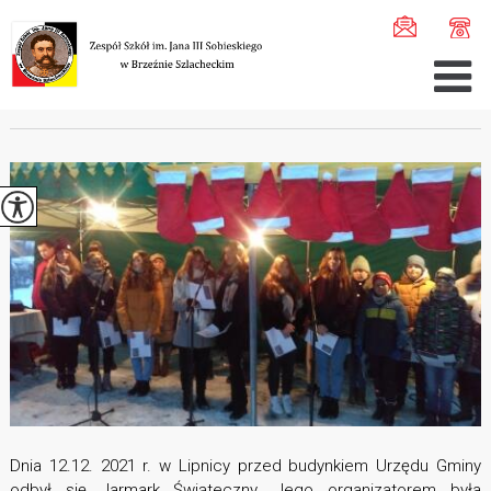
Jesteś tutaj:
Home
>
Aktualności
>
Jarmark Świąteczny w ...
JARMARK ŚWIĄTECZNY W LIPNICY
Dnia 12.12. 2021 r. w Lipnicy przed budynkiem Urzędu Gminy
odbył się Jarmark Świąteczny. Jego organizatorem była