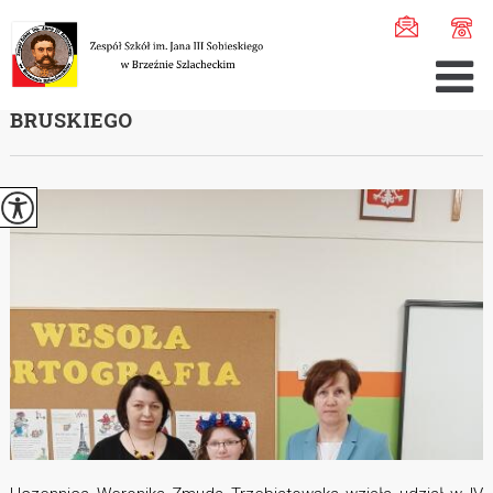
Jesteś tutaj:
Home
>
Aktualności
>
IV Gawędziarski Konk ...
IV GAWĘDZIARSKI KONKURS IM. JÓZEFA
BRUSKIEGO