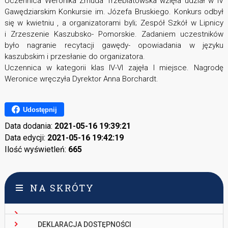
Uczennica Weronika Zmuda Trzebiatowska wzięła udział w IV
Gawędziarskim Konkursie im. Józefa Bruskiego. Konkurs odbył
się w kwietniu , a organizatorami byli; Zespół Szkół w Lipnicy
i Zrzeszenie Kaszubsko- Pomorskie. Zadaniem uczestników
było nagranie recytacji gawędy- opowiadania w języku
kaszubskim i przesłanie do organizatora.
Uczennica w kategorii klas IV-VI zajęła I miejsce. Nagrodę
Weronice wręczyła Dyrektor Anna Borchardt.
Udostępnij
Data dodania:
2021-05-16 19:39:21
Data edycji:
2021-05-16 19:42:19
Ilość wyświetleń:
665
NA SKRÓTY
DEKLARACJA DOSTĘPNOŚCI