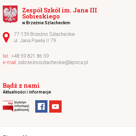
Zespół Szkół im. Jana III
Sobieskiego
w Brzeźnie Szlacheckim
Adres pocztowy:
77-139 Brzeźno Szlacheckie
ul. Jana Pawła II 79
+48 59 821 86 59
zsbrzeznoszlacheckie@lipnica.pl
Bądź z nami
Aktualności i informacje