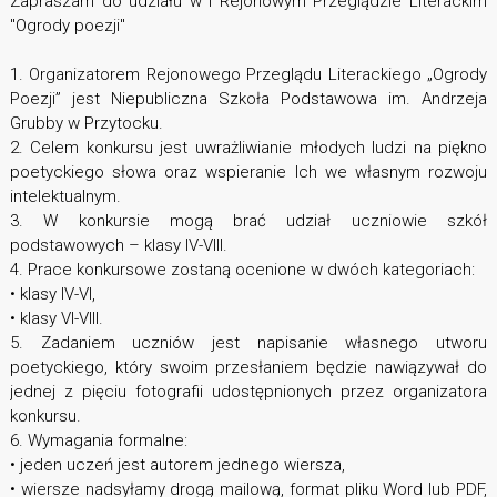
Zapraszam do udziału w I Rejonowym Przeglądzie Literackim
"Ogrody poezji"
1. Organizatorem Rejonowego Przeglądu Literackiego „Ogrody
Poezji” jest Niepubliczna Szkoła Podstawowa im. Andrzeja
Grubby w Przytocku.
2. Celem konkursu jest uwrażliwianie młodych ludzi na piękno
poetyckiego słowa oraz wspieranie Ich we własnym rozwoju
intelektualnym.
3. W konkursie mogą brać udział uczniowie szkół
podstawowych – klasy IV-VIII.
4. Prace konkursowe zostaną ocenione w dwóch kategoriach:
• klasy IV-VI,
• klasy VI-VIII.
5. Zadaniem uczniów jest napisanie własnego utworu
poetyckiego, który swoim przesłaniem będzie nawiązywał do
jednej z pięciu fotografii udostępnionych przez organizatora
konkursu.
6. Wymagania formalne:
• jeden uczeń jest autorem jednego wiersza,
• wiersze nadsyłamy drogą mailową, format pliku Word lub PDF,