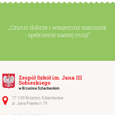
,,Czynić dobrze i wzajemny szacunek
- spełnienie naszej misji”
Zespół Szkół im. Jana III
Sobieskiego
w Brzeźnie Szlacheckim
Adres pocztowy:
77-139 Brzeźno Szlacheckie
ul. Jana Pawła II 79