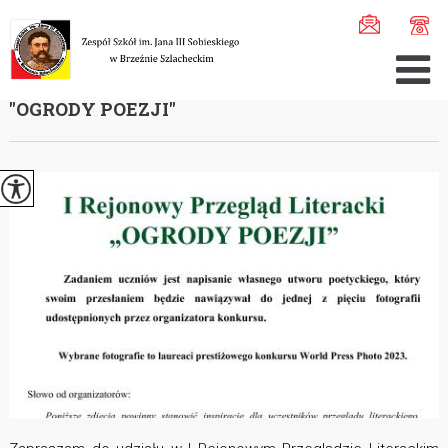
Jesteś tutaj:
Home
>
Aktualności
>
I Regionalny Konkurs ...
I REGIONALNY KONKURS LITERACKI
''OGRODY POEZJI''