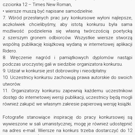
czcionka 12 – Times New Roman,
• wiersze muszą być napisane samodzielnie.
7. Wśród przesłanych prac jury konkursowe wyłoni najlepsze,
aczkolwiek chcielibyśmy, aby istotą konkursu była sama
możliwość podzielenia się własną twórczością poetycką
z szerszym gronem odbiorców. Wszystkie wiersze stworzą
wspólną publikację książkową wydaną w internetowej aplikacji
Ridero.
8. Wręczenie nagród i pamiątkowych dyplomów nastąpi
podczas uroczystej gali w siedzibie organizatora konkursu.
9. Udział w konkursie jest dobrowolny i nieodpłatny.
10. Uczestnicy konkursu zachowują prawa autorskie do swoich
utworów.
11. Organizatorzy konkursu zapewnią każdemu uczestnikowi
dostęp do internetowej wersji publikacji, uczestnicy będą mogli
również zakupić we własnym zakresie papierową wersję książki.
Fotografie stanowiące inspirację do pracy konkursowej są
wywieszone w sali umanistycznej, mogę je również udostępnić
na adres e-mail. Wiersze na konkurs trzeba dostarczyć do 12