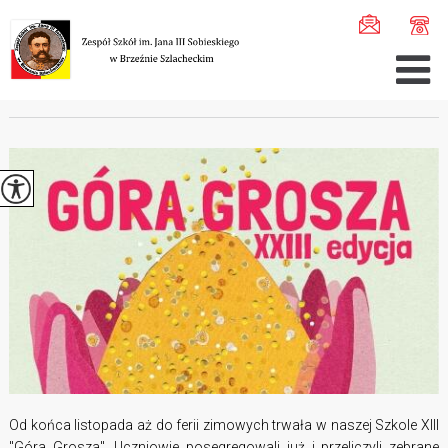
Jesteś tutaj:
Home
>
Aktualności
>
Góra Grosza 2022/202 ...
GÓRA GROSZA 2022/2023
Od końca listopada aż do ferii zimowych trwała w naszej Szkole XIII
"Góra Grosza". Uczniowie posegregowali już i przeliczyli zebrane