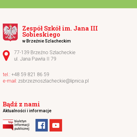
Zespół Szkół im. Jana III
Sobieskiego
w Brzeźnie Szlacheckim
Adres pocztowy:
77-139 Brzeźno Szlacheckie
ul. Jana Pawła II 79
+48 59 821 86 59
zsbrzeznoszlacheckie@lipnica.pl
Bądź z nami
Aktualności i informacje