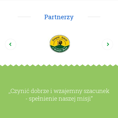
Partnerzy
,,Czynić dobrze i wzajemny szacunek
- spełnienie naszej misji”