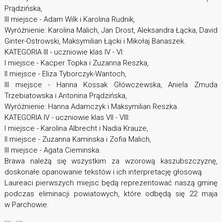
Prądzińska,
III miejsce - Adam Wilk i Karolina Rudnik,
Wyróżnienie: Karolina Malich, Jan Drost, Aleksandra Łącka, David
Ginter-Ostrowski, Maksymilian Łącki i Mikołaj Banaszek.
KATEGORIA III - uczniowie klas IV - VI:
I miejsce - Kacper Topka i Zuzanna Reszka,
II miejsce - Eliza Tyborczyk-Wantoch,
III miejsce - Hanna Kossak Główczewska, Aniela Zmuda
Trzebiatowska i Antonina Prądzińska,
Wyróżnienie: Hanna Adamczyk i Maksymilian Reszka.
KATEGORIA IV - uczniowie klas VII - VIII:
I miejsce - Karolina Albrecht i Nadia Krauze,
II miejsce - Zuzanna Kaminska i Zofia Malich,
III miejsce - Agata Cieminska.
Brawa należą się wszystkim za wzorową kaszubszczyznę,
doskonałe opanowanie tekstów i ich interpretację głosową.
Laureaci pierwszych miejsc będą reprezentować naszą gminę
podczas eliminacji powiatowych, które odbędą się 22 maja
w Parchowie.