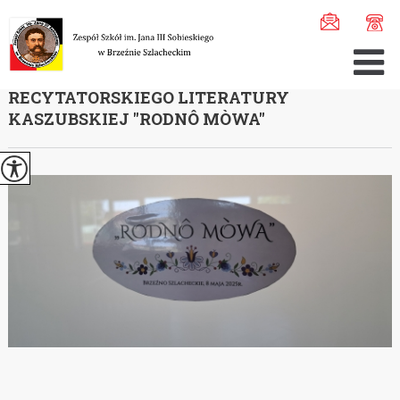
Jesteś tutaj:
Home
>
Aktualności
>
Gminne eliminacje 54 ...
GMINNE ELIMINACJE 54. KONKURSU
RECYTATORSKIEGO LITERATURY
KASZUBSKIEJ ''RODNÔ MÒWA''