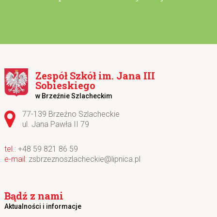
Zespół Szkół im. Jana III
Sobieskiego
w Brzeźnie Szlacheckim
Adres pocztowy:
77-139 Brzeźno Szlacheckie
ul. Jana Pawła II 79
+48 59 821 86 59
zsbrzeznoszlacheckie@lipnica.pl
Bądź z nami
Aktualności i informacje