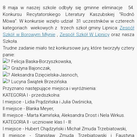
8 maja w naszej szkole odbyły się gminne eliminacje 54.
Konkursu Recytatorskiego Literatury Kaszubskiej "Rodnô
Mòwa". W konkursie wzięło udział 31 uczestników w czterech
kategoriach wiekowych z trzech szkoł gminy Lipnica:
Zespół
Szkół w Borowym Młynie
,
Zespół Szkół W Lipnicy
oraz nasza
Szkoła.
Trudne zadanie miało też konkursowe jury, które tworzyły cztery
panie:
Felicja Baska-Borzyszkowska,
Grażyna Bajonczak,
Aleksandra Dzięcielska-Jasnoch,
Lucyna Świątek Brzezińska.
Przyznano następujące miejsca i wyróżnienia:
KATEGORIA I - przedszkolna:
I miejsce - Lidia Prądzińska i Julia Owśnicka,
II miejsce - Blanka Meyer,
III miejsce - Marta Kamińska, Aleksandra Drost i Nela Wirkus.
KATEGORIA II - uczniowie klas I - III:
I miejsce - Hubert Chądzyński i Michał Zmuda Trzebiatowski,
II miejsce - Stanisław Zmuda Trzebiatowski i Faustyna