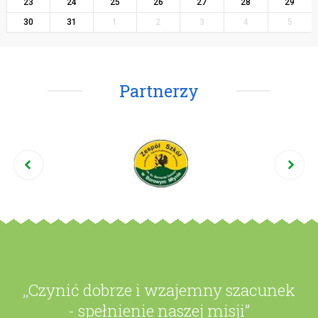
23
24
25
26
27
28
29
30
31
1
2
3
4
5
Partnerzy
,,Czynić dobrze i wzajemny szacunek
- spełnienie naszej misji”