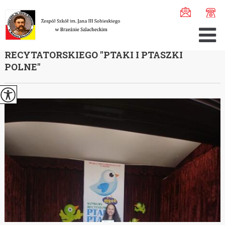
Jesteś tutaj:
Home
>
Aktualności
>
Finał Regionalny Kon ...
FINAŁ REGIONALNY KONKURSU
RECYTATORSKIEGO ''PTAKI I PTASZKI
POLNE''