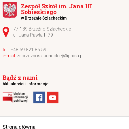
Zespół Szkół im. Jana III
Sobieskiego
w Brzeźnie Szlacheckim
Adres pocztowy:
77-139 Brzeźno Szlacheckie
ul. Jana Pawła II 79
+48 59 821 86 59
zsbrzeznoszlacheckie@lipnica.pl
Bądź z nami
Aktualności i informacje
Strona główna