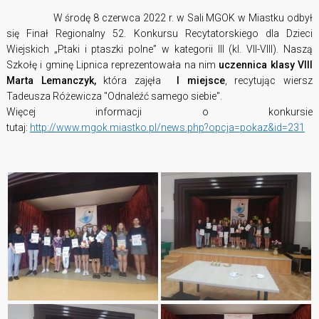
W środę 8 czerwca 2022 r. w Sali MGOK w Miastku odbył
się Finał Regionalny 52. Konkursu Recytatorskiego dla Dzieci
Wiejskich „Ptaki i ptaszki polne” w kategorii III (kl. VII-VIII). Naszą
Szkołę i gminę Lipnica reprezentowała na nim
uczennica klasy VIII
Marta Lemanczyk,
która zajęła
I miejsce
, recytując wiersz
Tadeusza Różewicza "Odnaleźć samego siebie".
Więcej informacji o konkursie
tutaj:
http://www.mgok.miastko.pl/news.php?opcja=pokaz&id=231