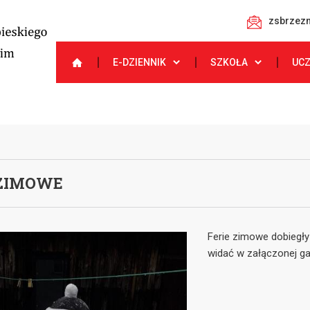
zsbrzezn
E-DZIENNIK
SZKOŁA
UC
 ZIMOWE
Ferie zimowe dobiegły
widać w załączonej gal