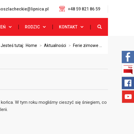
oszlacheckie@lipnica.pl
+48 59 821 86 59
ZEŃ
RODZIC
KONTAKT
Jesteś tutaj:
Home
>
Aktualności
>
Ferie zimowe ...
 końca. W tym roku mogliśmy cieszyć się śniegiem, co
erii.