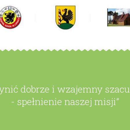
zynić dobrze i wzajemny szac
- spełnienie naszej misji”