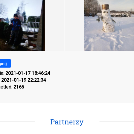
pnij
ia:
2021-01-17 18:46:24
:
2021-01-19 22:22:34
ietleń:
2165
Partnerzy