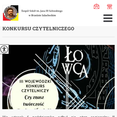
Jesteś tutaj:
Home
>
Aktualności
>
Etap regionalny III ...
ETAP REGIONALNY III WOJEWÓDZKIEGO
KONKURSU CZYTELNICZEGO