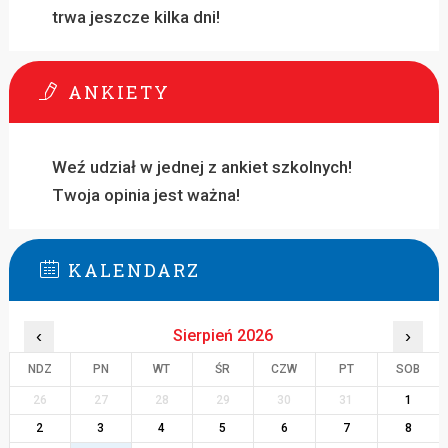
trwa jeszcze kilka dni!
ANKIETY
Weź udział w jednej z ankiet szkolnych!
Twoja opinia jest ważna!
KALENDARZ
‹
Sierpień 2026
›
NDZ
PN
WT
ŚR
CZW
PT
SOB
26
27
28
29
30
31
1
2
3
4
5
6
7
8