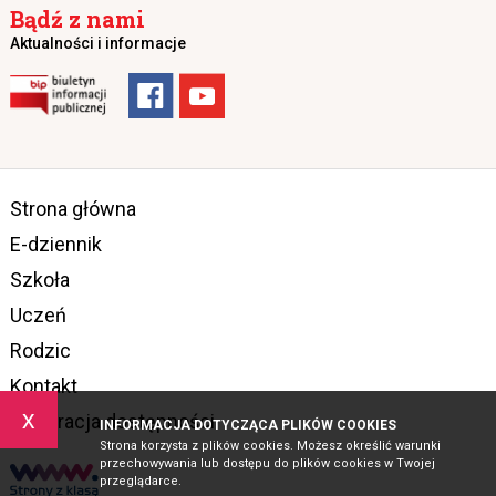
Bądź z nami
Aktualności i informacje
Strona główna
E-dziennik
Szkoła
Uczeń
Rodzic
Kontakt
x
Deklaracja dostępności
INFORMACJA DOTYCZĄCA PLIKÓW COOKIES
Strona korzysta z plików cookies. Możesz określić warunki
przechowywania lub dostępu do plików cookies w Twojej
przeglądarce.