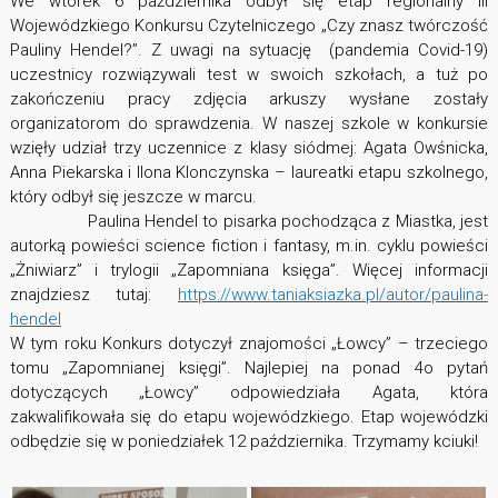
We wtorek 6 października odbył się etap regionalny III
Wojewódzkiego Konkursu Czytelniczego „Czy znasz twórczość
Pauliny Hendel?”. Z uwagi na sytuację (pandemia Covid-19)
uczestnicy rozwiązywali test w swoich szkołach, a tuż po
zakończeniu pracy zdjęcia arkuszy wysłane zostały
organizatorom do sprawdzenia. W naszej szkole w konkursie
wzięły udział trzy uczennice z klasy siódmej: Agata Owśnicka,
Anna Piekarska i Ilona Klonczynska – laureatki etapu szkolnego,
który odbył się jeszcze w marcu.
Paulina Hendel to pisarka pochodząca z Miastka, jest
autorką powieści science fiction i fantasy, m.in. cyklu powieści
„Żniwiarz” i trylogii „Zapomniana księga”. Więcej informacji
znajdziesz tutaj:
https://www.taniaksiazka.pl/autor/paulina-
hendel
W tym roku Konkurs dotyczył znajomości „Łowcy” – trzeciego
tomu „Zapomnianej księgi”. Najlepiej na ponad 4o pytań
dotyczących „Łowcy” odpowiedziała Agata, która
zakwalifikowała się do etapu wojewódzkiego. Etap wojewódzki
odbędzie się w poniedziałek 12 października. Trzymamy kciuki!