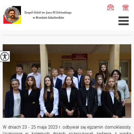
Jesteś tutaj:
Home
>
Aktualności
>
Egzamin ósmoklasisty ...
EGZAMIN ÓSMOKLASISTY
W dniach 23 - 25 maja 2023 r. odbywał się egzamin ósmoklasisty.
Uczniowie w kolejnych dniach rozwiązywali zadania z języka