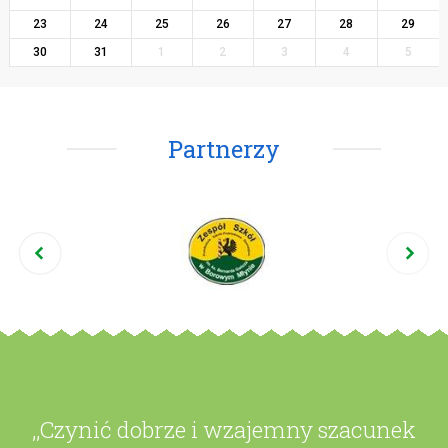
23
24
25
26
27
28
29
30
31
1
2
3
4
5
Partnerzy
,,Czynić dobrze i wzajemny szacunek