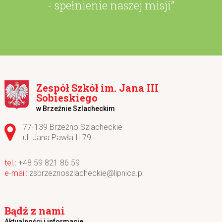
- spełnienie naszej misji”
Zespół Szkół im. Jana III
Sobieskiego
w Brzeźnie Szlacheckim
Adres pocztowy:
77-139 Brzeźno Szlacheckie
ul. Jana Pawła II 79
+48 59 821 86 59
zsbrzeznoszlacheckie@lipnica.pl
Bądź z nami
Aktualności i informacje