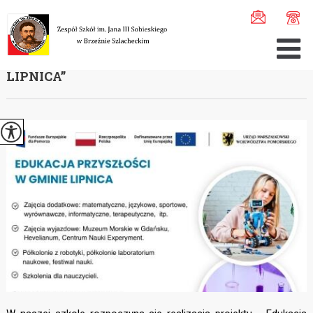
Jesteś tutaj:
Home
>
Aktualności
>
”Edukacja przyszłośc ...
”EDUKACJA PRZYSZŁOŚCI W GMINIE
LIPNICA”