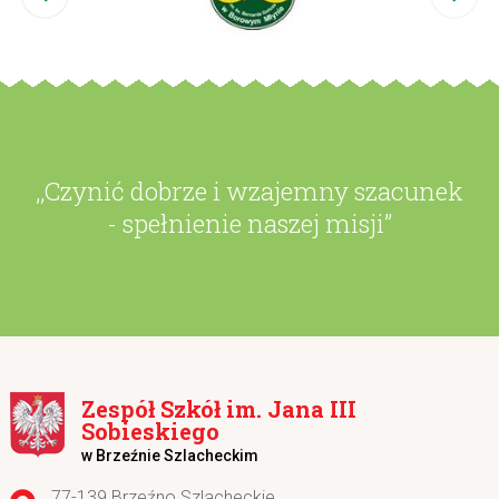
,,Czynić dobrze i wzajemny szacunek
- spełnienie naszej misji”
Zespół Szkół im. Jana III
Sobieskiego
w Brzeźnie Szlacheckim
Adres pocztowy:
77-139 Brzeźno Szlacheckie