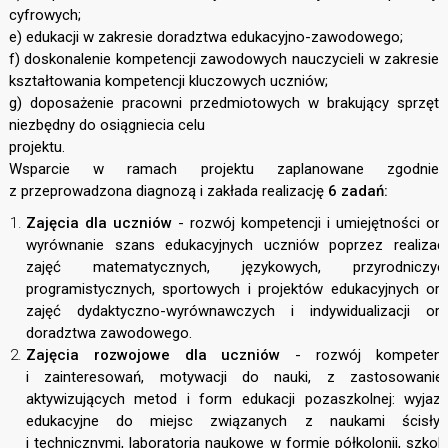
cyfrowych;
e) edukacji w zakresie doradztwa edukacyjno-zawodowego;
f) doskonalenie kompetencji zawodowych nauczycieli w zakresie
kształtowania kompetencji kluczowych uczniów;
g) doposażenie pracowni przedmiotowych w brakujący sprzęt
niezbędny do osiągniecia celu
projektu.
Wsparcie w ramach projektu zaplanowane zgodnie
z przeprowadzona diagnozą i zakłada realizację
6 zadań:
Zajęcia dla uczniów
- rozwój kompetencji i umiejętności or
wyrównanie szans edukacyjnych uczniów poprzez realizac
zajęć matematycznych, językowych, przyrodniczych
programistycznych, sportowych i projektów edukacyjnych or
zajęć dydaktyczno-wyrównawczych i indywidualizacji or
doradztwa zawodowego.
Zajęcia rozwojowe dla uczniów
- rozwój kompetencj
i zainteresowań, motywacji do nauki, z zastosowanie
aktywizujących metod i form edukacji pozaszkolnej: wyjaz
edukacyjne do miejsc związanych z naukami ścisłym
i technicznymi, laboratoria naukowe w formie półkolonii, szkol