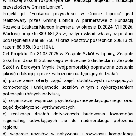
W naszej szkole rozpoczyna sie realizacja projektu ,, Edukacja
przyszłości w Gminie Lipnica".
Projekt pt. ”Edukacja przyszłości w Gminie Lipnica” jest
realizowany przez Gminę Lipnica w partnerstwie z Fundacją
Rozwoju Edukacji Małego Inżyniera, w okresie IX.2024–VIII.2026.
Wartość projektu:889 581,25 zł, w tym wkład własny w postaci
udostępnienia sal 88 750 zł oraz kosztów pośrednich 208,13 zł,
razem 88 958,13 zł (10%).
Cel Projektu: Do 31.08.2026 w Zespole Szkół w Lipnicy, Zespole
Szkół im. Jana III Sobieskiego w Brzeźnie Szlacheckim i Zespole
Szkół w Borowym Młynie (woj.pomorskie) poprawiona zostanie
jakość edukacji poprzez wdrożenie następujących działań:
a) poszerzenie oferty zajęć zajęć dodatkowych rozwijających
kompetencje i umiejętności uczniów w tym z wykorzystaniem
potencjału różnych instytucji;
b) organizację wsparcia psychologiczno-pedagogicznego oraz
zajęć dydaktyczno-wyrównawczych;
c) realizacja działań dotyczących budowania tożsamości
regionalnej, odwołujących się do nadmorskiego położenia
regionu;
d) wsparcie uczniów w nabywaniu i rozwijaniu kompetencji