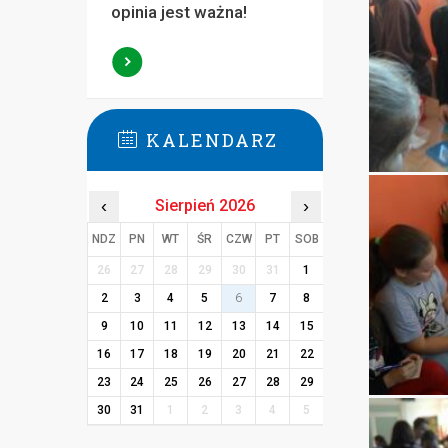
opinia jest ważna!
KALENDARZ
‹
Sierpień 2026
›
NDZ
PN
WT
ŚR
CZW
PT
SOB
26
27
28
29
30
31
1
2
3
4
5
6
7
8
9
10
11
12
13
14
15
16
17
18
19
20
21
22
23
24
25
26
27
28
29
30
31
1
2
3
4
5