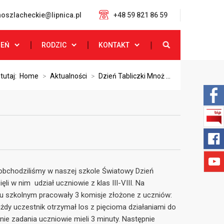
oszlacheckie@lipnica.pl
+48 59 821 86 59
ZEŃ
RODZIC
KONTAKT
 tutaj:
Home
>
Aktualności
>
Dzień Tabliczki Mnoż ...
. obchodziliśmy w naszej szkole Światowy Dzień
ęli w nim udział uczniowie z klas III-VIII. Na
u szkolnym pracowały 3 komisje złożone z uczniów:
 Każdy uczestnik otrzymał los z pięcioma działaniami do
ie zadania uczniowie mieli 3 minuty. Następnie