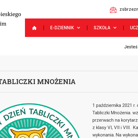
zsbrzezn
E-DZIENNIK
SZKOŁA
UC
Jesteś
 TABLICZKI MNOŻENIA
1 października 2021 r
Tabliczki Mnożenia. wzi
przerwach na korytarz
z klasy VI, VII i VIII.
wykonania. Na wykonan