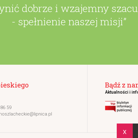
zynić dobrze i wzajemny szac
- spełnienie naszej misji”
bieskiego
Bądź z na
Aktualności i in
 86 59
noszlacheckie@lipnica.pl
x