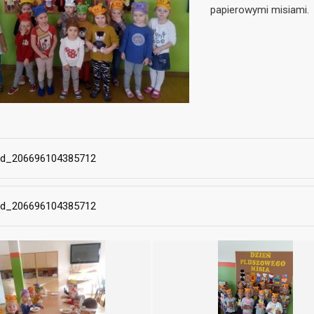
papierowymi misiami.
ed_206696104385712
ed_206696104385712