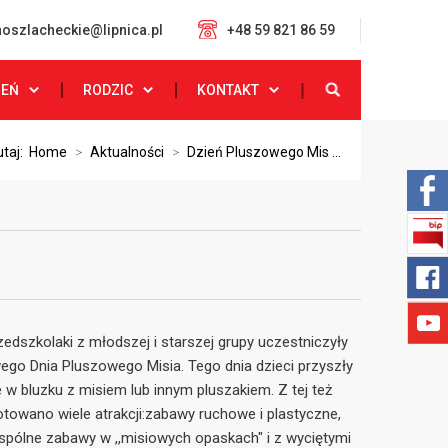
oszlacheckie@lipnica.pl
+48 59 821 86 59
ZEŃ
RODZIC
KONTAKT
utaj:
Home
>
Aktualności
>
Dzień Pluszowego Mis ...
zedszkolaki z młodszej i starszej grupy uczestniczyły
o Dnia Pluszowego Misia. Tego dnia dzieci przyszły
 w bluzku z misiem lub innym pluszakiem. Z tej też
gotowano wiele atrakcji:zabawy ruchowe i plastyczne,
spólne zabawy w ,,misiowych opaskach" i z wyciętymi