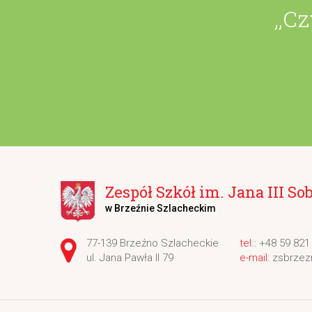
,,C
Zespół Szkół im. Jana III So
w Brzeźnie Szlacheckim
Adres pocztowy:
77-139 Brzeźno Szlacheckie
+48 59 821
ul. Jana Pawła II 79
zsbrzez