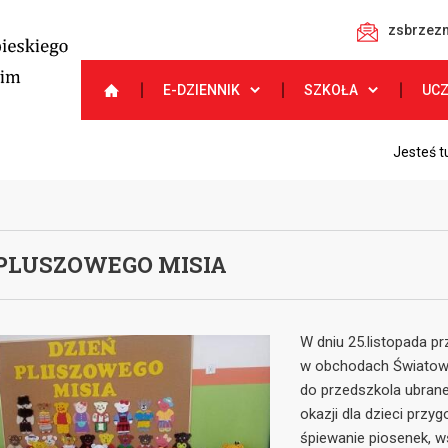
zsbrzezn
E-DZIENNIK
SZKOŁA
UC
Jesteś t
 PLUSZOWEGO MISIA
W dniu 25.listopada pr
w obchodach Światoweg
do przedszkola ubrane
okazji dla dzieci przy
śpiewanie piosenek, w