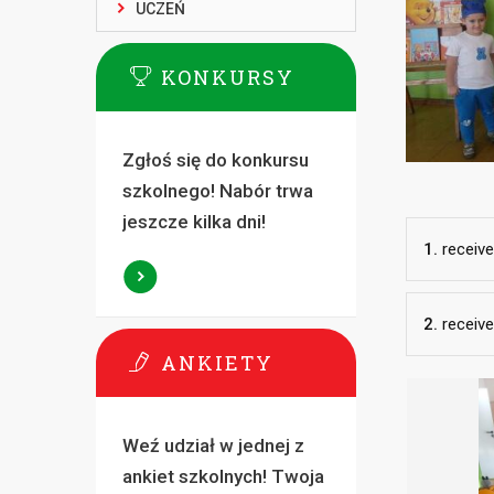
UCZEŃ
KONKURSY
Zgłoś się do konkursu
szkolnego! Nabór trwa
jeszcze kilka dni!
1.
receiv
2.
receiv
ANKIETY
Weź udział w jednej z
ankiet szkolnych! Twoja