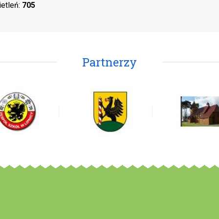
ietleń:
705
Partnerzy