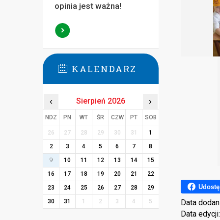
opinia jest ważna!
KALENDARZ
‹
Sierpień 2026
›
NDZ
PN
WT
ŚR
CZW
PT
SOB
26
27
28
29
30
31
1
2
3
4
5
6
7
8
9
10
11
12
13
14
15
16
17
18
19
20
21
22
Udostę
23
24
25
26
27
28
29
30
31
1
2
3
4
5
Data dodan
Data edycji