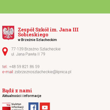
Zespół Szkół im. Jana III
Sobieskiego
w Brzeźnie Szlacheckim
Adres pocztowy:
77-139 Brzeźno Szlacheckie
ul. Jana Pawła II 79
+48 59 821 86 59
zsbrzeznoszlacheckie@lipnica.pl
Bądź z nami
Aktualności i informacje