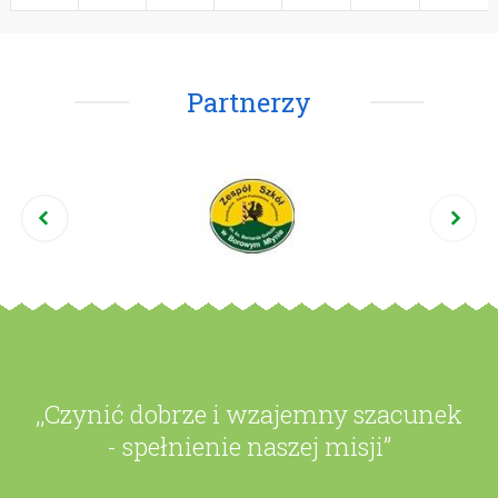
Partnerzy
,,Czynić dobrze i wzajemny szacunek
- spełnienie naszej misji”