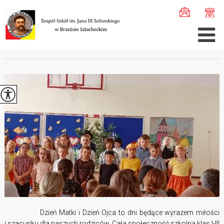
Jesteś tutaj:
Home
>
Aktualności
>
Dzień Mamy i Taty kl ...
DZIEŃ MAMY I TATY KL. I - III
Dzień Matki i Dzień Ojca to dni będące wyrazem miłości
i szacunku dla naszych rodziców. Cała społeczność szkolna klas I-III