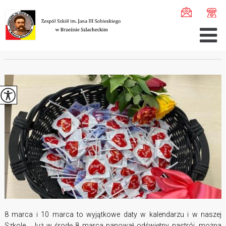
Jesteś tutaj:
Home
>
Aktualności
>
Dzień Kobiet i Dzień ...
DZIEŃ KOBIET I DZIEŃ MĘŻCZYZN
8 marca i 10 marca to wyjątkowe daty w kalendarzu i w naszej
Szkole. Już w środę 8 marca panował odświętny nastrój, można