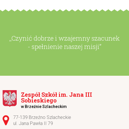
,,Czynić dobrze i wzajemny szacunek
- spełnienie naszej misji”
Zespół Szkół im. Jana III
Sobieskiego
w Brzeźnie Szlacheckim
Adres pocztowy:
77-139 Brzeźno Szlacheckie
ul. Jana Pawła II 79