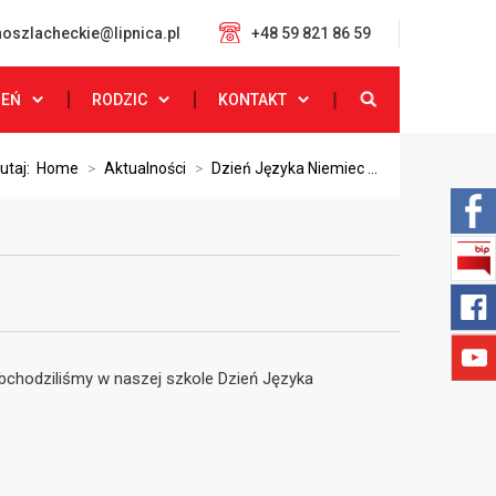
oszlacheckie@lipnica.pl
+48 59 821 86 59
ZEŃ
RODZIC
KONTAKT
tutaj:
Home
>
Aktualności
>
Dzień Języka Niemiec ...
obchodziliśmy w naszej szkole Dzień Języka