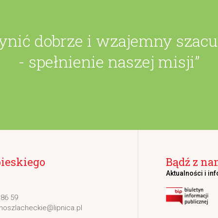
zynić dobrze i wzajemny szac
- spełnienie naszej misji”
bieskiego
Bądź z na
Aktualności i in
 86 59
noszlacheckie@lipnica.pl