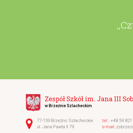
,,C
Zespół Szkół im. Jana III So
w Brzeźnie Szlacheckim
Adres pocztowy:
77-139 Brzeźno Szlacheckie
+48 59 821
ul. Jana Pawła II 79
zsbrzez