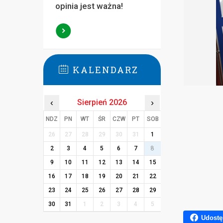
opinia jest ważna!
KALENDARZ
‹
Sierpień 2026
›
NDZ
PN
WT
ŚR
CZW
PT
SOB
26
27
28
29
30
31
1
2
3
4
5
6
7
8
9
10
11
12
13
14
15
16
17
18
19
20
21
22
23
24
25
26
27
28
29
30
31
1
2
3
4
5
Udostę