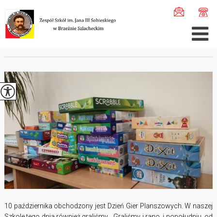
Jesteś tutaj:
Home
>
Aktualności
>
Dzień Gier Planszowy ...
DZIEŃ GIER PLANSZOWYCH
10 października obchodzony jest Dzień Gier Planszowych. W naszej
Szkole tego dnia również graliśmy... Graliśmy i rano, i popołudniu, od