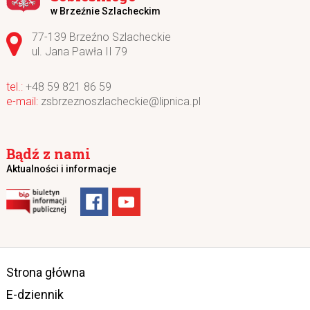
w Brzeźnie Szlacheckim
Adres pocztowy:
77-139 Brzeźno Szlacheckie
ul. Jana Pawła II 79
+48 59 821 86 59
zsbrzeznoszlacheckie@lipnica.pl
Bądź z nami
Aktualności i informacje
Strona główna
E-dziennik