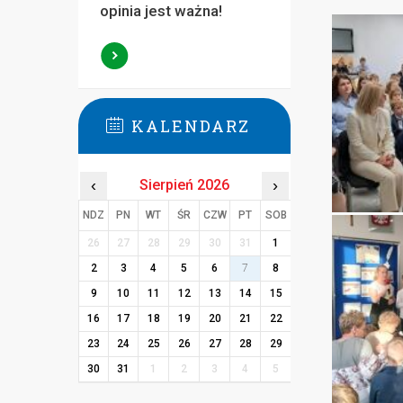
opinia jest ważna!
KALENDARZ
‹
Sierpień 2026
›
NDZ
PN
WT
ŚR
CZW
PT
SOB
26
27
28
29
30
31
1
2
3
4
5
6
7
8
9
10
11
12
13
14
15
16
17
18
19
20
21
22
23
24
25
26
27
28
29
30
31
1
2
3
4
5