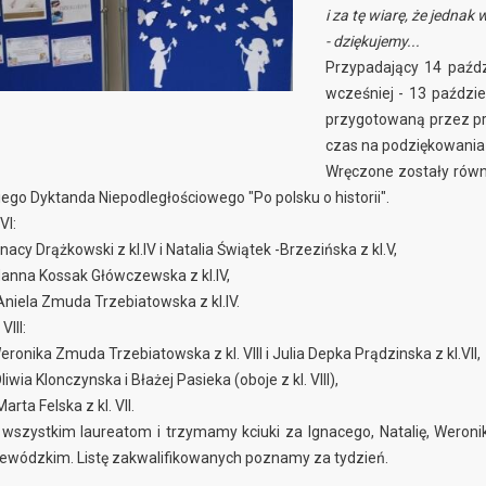
i za tę wiarę, że jednak 
- dziękujemy...
Przypadający 14 paźdz
wcześniej - 13 paździe
przygotowaną przez prz
czas na podziękowania 
Wręczone zostały równ
ego Dyktanda Niepodległościowego "Po polsku o historii".
VI:
gnacy Drążkowski z kl.IV i Natalia Świątek -Brzezińska z kl.V,
 Hanna Kossak Główczewska z kl.IV,
 Aniela Zmuda Trzebiatowska z kl.IV.
 VIII:
eronika Zmuda Trzebiatowska z kl. VIII i Julia Depka Prądzinska z kl.VII,
Oliwia Klonczynska i Błażej Pasieka (oboje z kl. VIII),
Marta Felska z kl. VII.
wszystkim laureatom i trzymamy kciuki za Ignacego, Natalię, Weronikę 
jewódzkim. Listę zakwalifikowanych poznamy za tydzień.