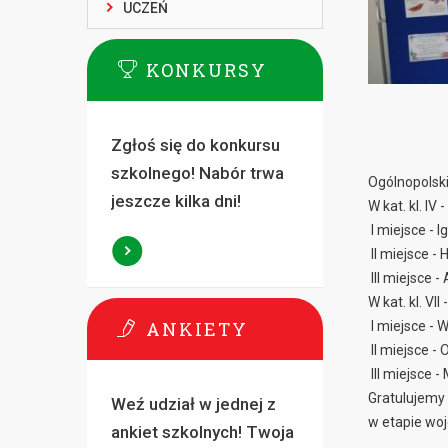
UCZEŃ
KONKURSY
Zgłoś się do konkursu
szkolnego! Nabór trwa
Ogólnopolski
jeszcze kilka dni!
W kat. kl. IV - 
I miejsce - I
II miejsce -
III miejsce -
W kat. kl. VII -
ANKIETY
I miejsce - W
II miejsce - 
III miejsce - 
Gratulujemy 
Weź udział w jednej z
w etapie wo
ankiet szkolnych! Twoja