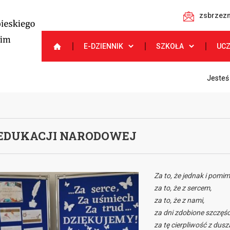
zsbrzezn
E-DZIENNIK
SZKOŁA
UC
Jesteś
 EDUKACJI NARODOWEJ
Za to, że jednak i pomim
za to, że z sercem,
za to, że z nami,
za dni zdobione szczęśc
za tę cierpliwość z dusz