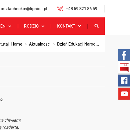
oszlacheckie@lipnica.pl
+48 59 821 86 59
ZEŃ
RODZIC
KONTAKT
 tutaj:
Home
>
Aktualności
>
Dzień Edukacji Narod ...
o,
ia chwilami,
ą rozdartą,