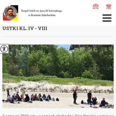
Jesteś tutaj:
Home
>
Aktualności
>
Dzień Dziecka - wyci ...
DZIEŃ DZIECKA - WYCIECZKA DO SŁUPSKA I
USTKI KL. IV - VIII