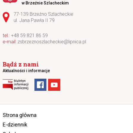
w Brzeźnie Szlacheckim
Adres pocztowy:
77-139 Brzeźno Szlacheckie
ul. Jana Pawła II 79
+48 59 821 86 59
zsbrzeznoszlacheckie@lipnica.pl
Bądź z nami
Aktualności i informacje
Strona główna
E-dziennik