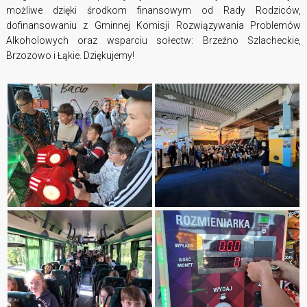
możliwe dzięki środkom finansowym od Rady Rodziców,
dofinansowaniu z Gminnej Komisji Rozwiązywania Problemów
Alkoholowych oraz wsparciu sołectw: Brzeźno Szlacheckie,
Brzozowo i Łąkie. Dziękujemy!