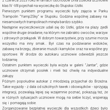
2 czerwca 2023 roku w ramach obchodów Dnia Dziecka uczniowie
klas IV -VIII pojechali na wycieczkę do Słupska i Ustki.
Pierwszym punktem programu wycieczki były zajęcia w Parku
Trampolin "Yamp2Sky" w Słupsku. Godzina wspólnej zabawy na
niesamowitych trampolinach minęła bardzo szybko.
Następnie wycieczkowicze udali się do Ustki, gdzie na plaży zjedli
wspólnie drugie śniadanie, na którym nie zabrakło owoców, warzyw
i zdrowych przekąsek. W dobrym towarzystwie, przy szumie morza
wszystko ma inny smak... Był czas na podziwianie widoków,
zabawę na brzegu, zbieranie muszli i kamyków oraz na wspólne gry
sportowe. W drodze do autokaru uczniowie odwiedzili jeszcze
lodziarnię.
Ostatnim punktem wycieczki była wizyta w galerii "Jantar", gdzie
uczniowie otrzymali posiłek i mieli też chwilę na indywidualne
zakupy.
Późnym popołudnie autokar z młodzieżą przyjechał do Brzeźna.
Takie wyjazdy - z dala od szkolnych ławek i obowiązków - sprzyjają
integracji, pozwalają lepiej się wzajemnie poznać, pokazują też, że
w różnych sytuacjach uczniowie mogą na siebie liczyć, wspierają
się i pomagają sobie.
Zorganizowanie bezpłatnej wycieczki dla wszystkich dzieci było