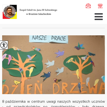
Jesteś tutaj:
Home
>
Aktualności
>
Dzień Drzewa ...
DZIEŃ DRZEWA
8 października w centrum uwagi naszych wszystkich uczniów
- od przedszkolaków po ósmoklasistów - były drzewa.