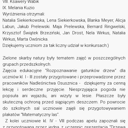
VIII. Ksawery Wabik
IX. Melania Kuzio
Wyróżnienia otrzymali:
Natalia Siekierkowska, Lena Siekierkowska, Blanka Meyer, Alicja
Labun, Jakub Prelewski. Maja Prelewska, Bernard Ringwelski,
Krzysztof Świątek Brzeziński, Jan Drost, Nela Wirkus, Natalia
Wirkus, Marta Owśnicka.
Dziękujemy uczniom za tak liczny udział w konkursach:)
Zielone skarby natury były tematem zajęć w poszczególnych
grupach przedszkolnych.
Zajęcia edukacyjne "Rozpoznawanie gatunków drzew" dla
uczniów kl. I - III zostały przygotowane i przeprowadzone przez
pracowników Nadleśnictwa Osusznica - dziękujemy za cenną
lekcję i serdeczne przyjęcie. Niesprzyjająca pogoda nie
popsuła ani wyjazdu, ani wizyty w lesie. Płaszcze były
skuteczną ochroną przed siąpiącym deszczem. Po powrocie
do szkolnych sal uczniowie zajęli się przygotowywaniem
plakatów "Matematyczny las".
Z kolei uczniowie kl. IV - VIII podczas apelu zapoznali się
z przygotowaną przez jedną z uczennic prezentacją "Drzewa