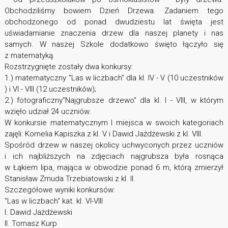
Obchodziliśmy bowiem Dzień Drzewa. Zadaniem tego
obchodzonego od ponad dwudziestu lat święta jest
uświadamianie znaczenia drzew dla naszej planety i nas
samych. W naszej Szkole dodatkowo święto łączyło się
z matematyką.
Rozstrzygnięte zostały dwa konkursy:
1.) matematyczny "Las w liczbach" dla kl. IV - V (10 uczestników
) i VI - VIII (12 uczestników);
2.) fotograficzny"Najgrubsze drzewo" dla kl. I - VIII, w którym
wzięło udział 24 uczniów.
W konkursie matematycznym I miejsca w swoich kategoriach
zajęli: Kornelia Kapiszka z kl. V i Dawid Jażdżewski z kl. VIII.
Spośród drzew w naszej okolicy uchwyconych przez uczniów
i ich najbliższych na zdjęciach najgrubsza była rosnąca
w Łąkiem lipa, mająca w obwodzie ponad 6 m, którą zmierzył
Stanisław Zmuda Trzebiatowski z kl. II.
Szczegółowe wyniki konkursów:
"Las w liczbach" kat. kl. VI-VIII
I. Dawid Jażdżewski
II. Tomasz Kurp