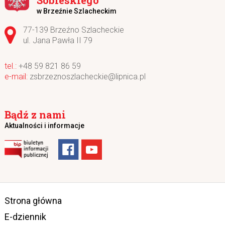
Sobieskiego
w Brzeźnie Szlacheckim
Adres pocztowy:
77-139 Brzeźno Szlacheckie
ul. Jana Pawła II 79
+48 59 821 86 59
zsbrzeznoszlacheckie@lipnica.pl
Bądź z nami
Aktualności i informacje
Strona główna
E-dziennik