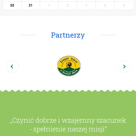
30
31
1
2
3
4
5
Partnerzy
,,Czynić dobrze i wzajemny szacunek
- spełnienie naszej misji”