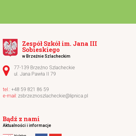
Zespół Szkół im. Jana III
Sobieskiego
w Brzeźnie Szlacheckim
Adres pocztowy:
77-139 Brzeźno Szlacheckie
ul. Jana Pawła II 79
+48 59 821 86 59
zsbrzeznoszlacheckie@lipnica.pl
Bądź z nami
Aktualności i informacje