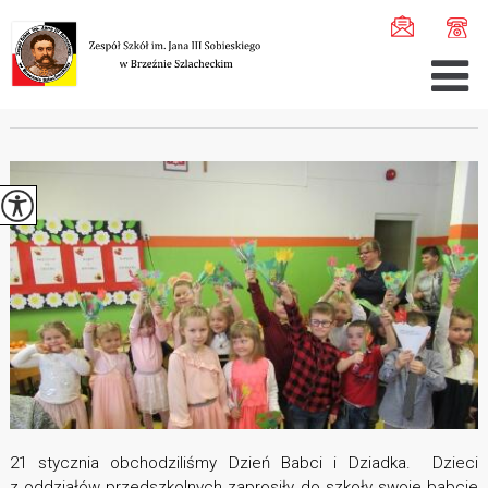
Jesteś tutaj:
Home
>
Szkoła
>
Arc ...
>
Arc ...
>
DZIEŃ ...
DZIEŃ BABCI I DZIADKA
21 stycznia obchodziliśmy Dzień Babci i Dziadka. Dzieci
z oddziałów przedszkolnych zaprosiły do szkoły swoje babcie