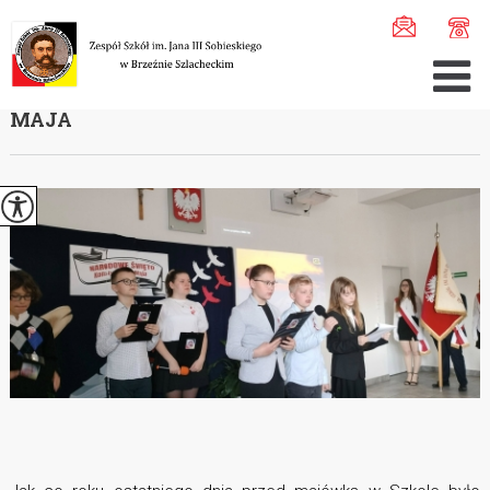
Jesteś tutaj:
Home
>
Aktualności
>
Apel z okazji roczni ...
APEL Z OKAZJI ROCZNICY KONSTYTUCJI 3
MAJA