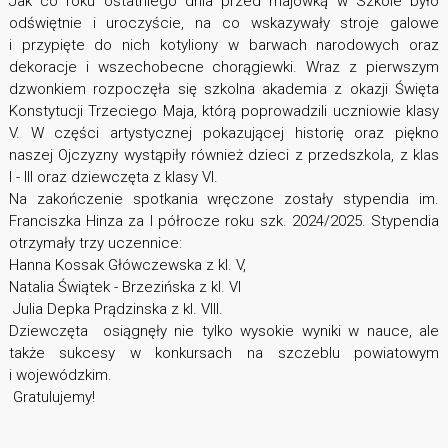
Jak co roku ostatniego dnia przed majówką w Szkole było
odświętnie i uroczyście, na co wskazywały stroje galowe
i przypięte do nich kotyliony w barwach narodowych oraz
dekoracje i wszechobecne chorągiewki. Wraz z pierwszym
dzwonkiem rozpoczęła się szkolna akademia z okazji Święta
Konstytucji Trzeciego Maja, którą poprowadzili uczniowie klasy
V. W części artystycznej pokazującej historię oraz piękno
naszej Ojczyzny wystąpiły również dzieci z przedszkola, z klas
I - III oraz dziewczęta z klasy VI.
Na zakończenie spotkania wręczone zostały stypendia im.
Franciszka Hinza za I półrocze roku szk. 2024/2025. Stypendia
otrzymały trzy uczennice:
Hanna Kossak Główczewska z kl. V,
Natalia Świątek - Brzezińska z kl. VI
Julia Depka Prądzinska z kl. VIII.
Dziewczęta osiągnęły nie tylko wysokie wyniki w nauce, ale
także sukcesy w konkursach na szczeblu powiatowym
i wojewódzkim.
Gratulujemy!