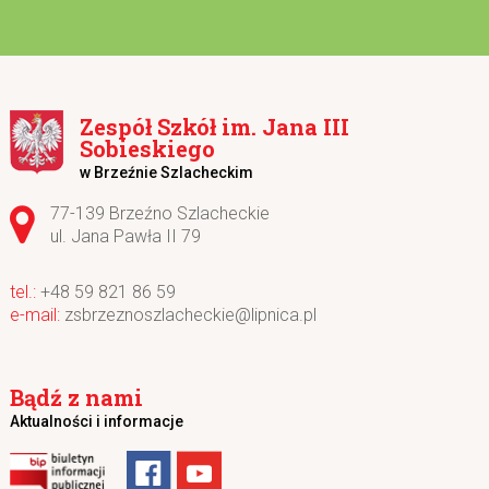
Zespół Szkół im. Jana III
Sobieskiego
w Brzeźnie Szlacheckim
Adres pocztowy:
77-139 Brzeźno Szlacheckie
ul. Jana Pawła II 79
+48 59 821 86 59
zsbrzeznoszlacheckie@lipnica.pl
Bądź z nami
Aktualności i informacje