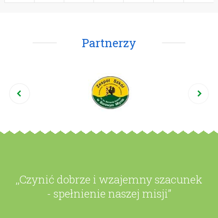
Partnerzy
,,Czynić dobrze i wzajemny szacunek
- spełnienie naszej misji”