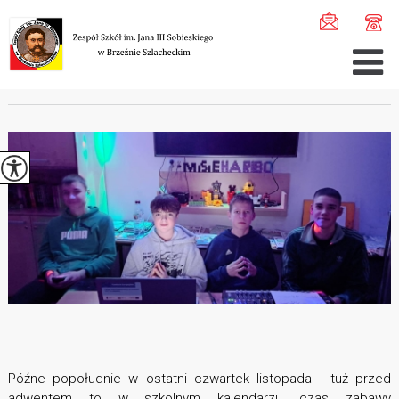
Jesteś tutaj:
Home
>
Aktualności
>
Andrzejki szkolne ...
ANDRZEJKI SZKOLNE
Późne popołudnie w ostatni czwartek listopada - tuż przed
adwentem to w szkolnym kalendarzu czas zabawy