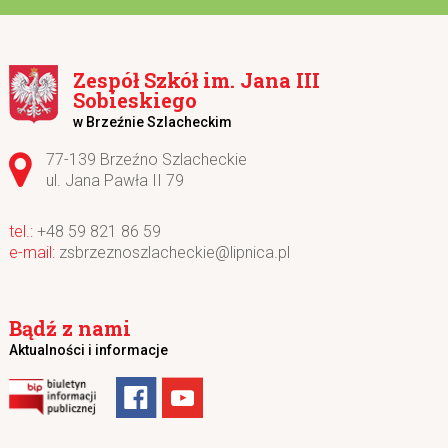
Zespół Szkół im. Jana III
Sobieskiego
w Brzeźnie Szlacheckim
Adres pocztowy:
77-139 Brzeźno Szlacheckie
ul. Jana Pawła II 79
+48 59 821 86 59
zsbrzeznoszlacheckie@lipnica.pl
Bądź z nami
Aktualności i informacje