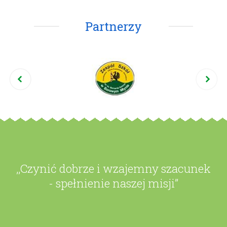
Partnerzy
,,Czynić dobrze i wzajemny szacunek
- spełnienie naszej misji”