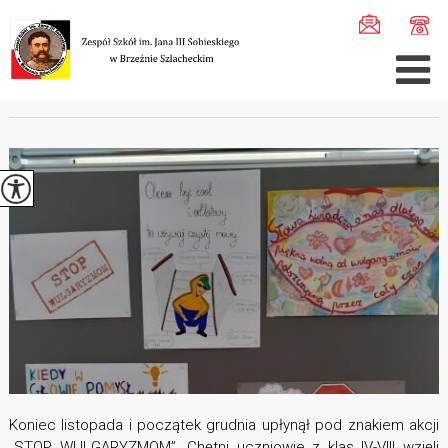
Jesteś tutaj:
Home
>
Aktualności
>
Akcja ''STOP WULGARY ...
AKCJA ''STOP WULGARYZMOM''
Koniec listopada i początek grudnia upłynął pod znakiem akcji
„STOP WULGARYZMOM”. Chętni uczniowie z klas IV-VIII wzięli