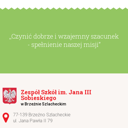
,,Czynić dobrze i wzajemny szacunek
- spełnienie naszej misji”
Zespół Szkół im. Jana III
Sobieskiego
w Brzeźnie Szlacheckim
Adres pocztowy:
77-139 Brzeźno Szlacheckie
ul. Jana Pawła II 79