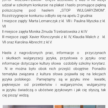
udział w szkolnym konkursie na plakat i hasło promujące piękną
polszczyznę pod hasłem „STOP WULGARYZMOM”.
Rozstrzygnięcie konkursu odbyło się na apelu 2 grudnia:
I miejsce zajęły: Marta Lemanczyk z kl. VIII i Paulina Myszka z kl.
VII
II miejsce zajęła Monika Zmuda Trzebiatowska z kl.IV
III miejsce zajęli: Xavier Kłonczynski z kl. IV, Klaudia Malich z kl.
VII oraz Karolina Albrecht z kl.V.
Hasła z nagrodzonych prac, informacje o przyczynach
i skutkach wulgaryzacji języka, przysłowia o języku oraz
informacje dotyczące kultury słowa ozdobiły szkolny korytarz.
N ie można było obok nich przejść obojętnie. Ponadto
tematyka związana z kultura słowa pojawiła się na lekcjach
języka polskiego. Pamiętajmy: są w języku inne kwiatki,
piękniejsze od przekleństw i wulgaryzmów, wulgaryzmy
w języku świadczą o ubóstwie językowym i jak cię słyszą, tak
cię piszą/ widzą.