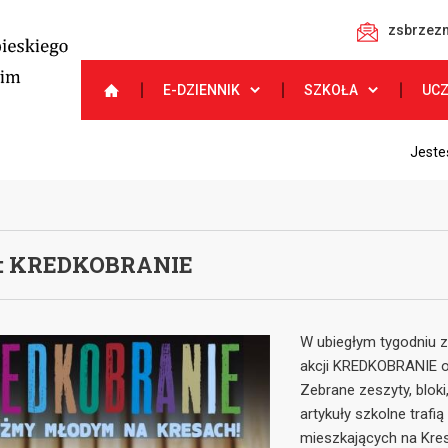
zsbrzezn
E-DZIENNIK
SZKOŁA
UC
Jeste
: KREDKOBRANIE
W ubiegłym tygodniu 
akcji KREDKOBRANIE o
Zebrane zeszyty, bloki, 
artykuły szkolne trafi
mieszkających na Kresa