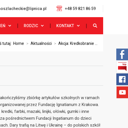
oszlacheckie@lipnica.pl
+48 59 821 86 59
ZEŃ
RODZIC
KONTAKT
ś tutaj:
Home
>
Aktualności
>
Akcja: Kredkobranie ...
zakończyliśmy zbiórkę artykułów szkolnych w ramach
rganizowanej przez Fundację Ignatianum z Krakowa.
kredki, farbki, mazaki, linijki, ołówki, gumki i inne
ą za pośrednictwem Fundacji Ingatianum do dzieci
ch. Dary trafią na Litwę i Ukrainę – do polskich szkół