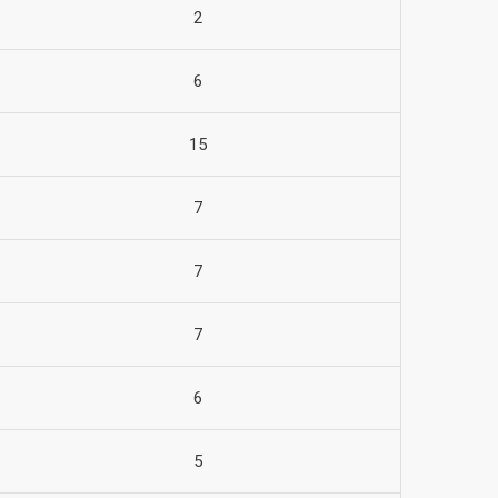
2
6
15
7
7
7
6
5