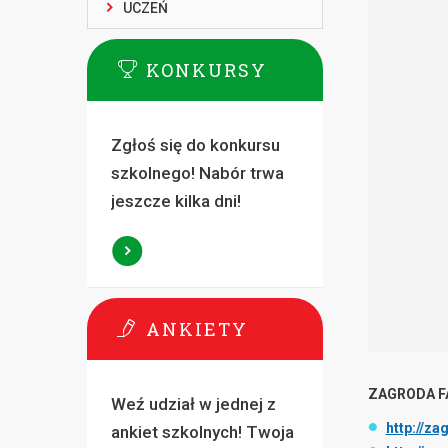
UCZEŃ
KONKURSY
Zgłoś się do konkursu
szkolnego! Nabór trwa
jeszcze kilka dni!
ANKIETY
ZAGRODA F
Weź udział w jednej z
http://za
ankiet szkolnych! Twoja