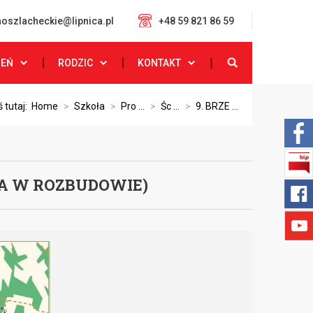
oszlacheckie@lipnica.pl
+48 59 821 86 59
ZEŃ
RODZIC
KONTAKT
 tutaj:
Home
>
Szkoła
>
Pro ...
>
Śc ...
>
9. BRZE ...
NA W ROZBUDOWIE)