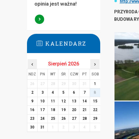
http://ww
opinia jest ważna!
PRZYRODA 
BUDOWA RYB
KALENDARZ
‹
Sierpień 2026
›
NDZ
PN
WT
ŚR
CZW
PT
SOB
26
27
28
29
30
31
1
2
3
4
5
6
7
8
9
10
11
12
13
14
15
16
17
18
19
20
21
22
23
24
25
26
27
28
29
30
31
1
2
3
4
5