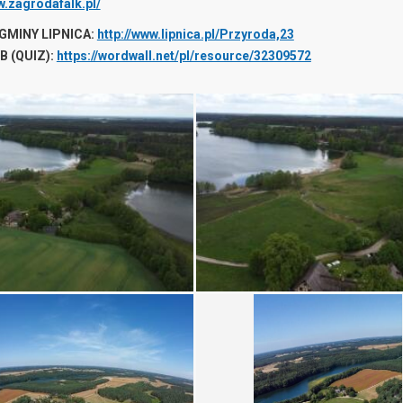
w.zagrodafalk.pl/
GMINY LIPNICA:
http://www.lipnica.pl/Przyroda,23
 (QUIZ):
https://wordwall.net/pl/resource/32309572