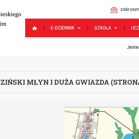
zsbrzezn
E-DZIENNIK
SZKOŁA
UC
Jesteś
ZEZIŃSKI MŁYN I DUŻA GWIAZDA (STRO