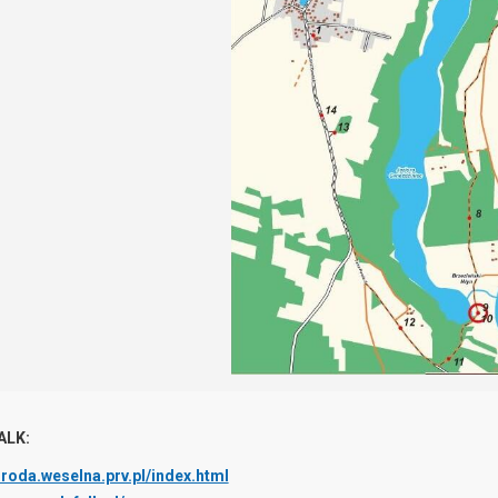
ALK:
groda.weselna.prv.pl/index.html