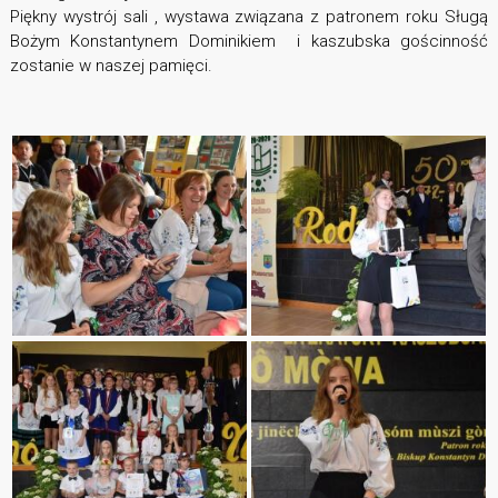
Piękny wystrój sali , wystawa związana z patronem roku Sługą
Bożym Konstantynem Dominikiem i kaszubska gościnność
zostanie w naszej pamięci.