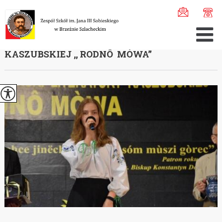
Jesteś tutaj:
Home
>
Aktualności
>
50. KONKURS RECYTATO ...
50. KONKURS RECYTATORSKI LITERATURY
KASZUBSKIEJ ,, RODNÔ MÒWA”