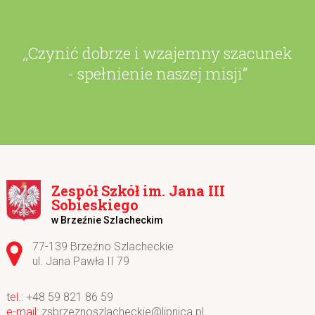
,,Czynić dobrze i wzajemny szacunek
- spełnienie naszej misji”
Zespół Szkół im. Jana III
Sobieskiego
w Brzeźnie Szlacheckim
Adres pocztowy:
77-139 Brzeźno Szlacheckie
ul. Jana Pawła II 79
+48 59 821 86 59
zsbrzeznoszlacheckie@lipnica.pl