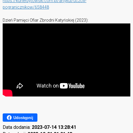
https://kurierbytowski.com.pl/artykul/uczcili-
pogranicznikow/658448
Dzień Pamięci Ofiar Zbrodni Katyńskiej (2023):
Udostępnij
Data dodania:
2023-07-14 13:28:41