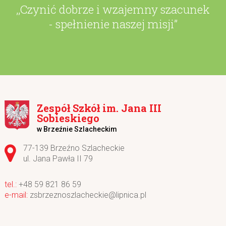
,,Czynić dobrze i wzajemny szacunek
- spełnienie naszej misji”
Zespół Szkół im. Jana III
Sobieskiego
w Brzeźnie Szlacheckim
Adres pocztowy:
77-139 Brzeźno Szlacheckie
ul. Jana Pawła II 79
+48 59 821 86 59
zsbrzeznoszlacheckie@lipnica.pl