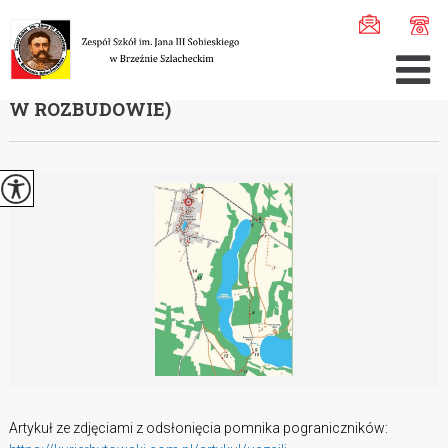
Jesteś tutaj:
Home
>
Szkoła
>
Pro ...
>
Śc ...
>
3. POGR ...
3. POGRANICZNICY I DĘBY PAMIĘCI (STRONA
W ROZBUDOWIE)
Artykuł ze zdjęciami z odsłonięcia pomnika pograniczników: