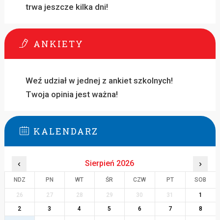
trwa jeszcze kilka dni!
ANKIETY
Weź udział w jednej z ankiet szkolnych!
Twoja opinia jest ważna!
KALENDARZ
‹
Sierpień 2026
›
NDZ
PN
WT
ŚR
CZW
PT
SOB
26
27
28
29
30
31
1
2
3
4
5
6
7
8