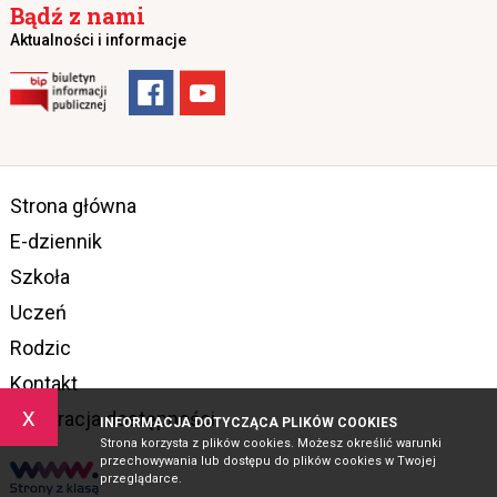
Bądź z nami
Aktualności i informacje
Strona główna
E-dziennik
Szkoła
Uczeń
Rodzic
Kontakt
x
Deklaracja dostępności
INFORMACJA DOTYCZĄCA PLIKÓW COOKIES
Strona korzysta z plików cookies. Możesz określić warunki
przechowywania lub dostępu do plików cookies w Twojej
przeglądarce.