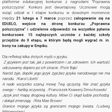
platformie edukacyjnej konkursie z nagrodami "Poprawna
polszczyzna". Konkurs jest dwuetapowy. Uczniowie mogą
wziąć udział w I etapie konkursu w dowolnym momencie
między
21 lutego a 7 marca
poprzez
zalogowanie się na
EDUELO, wejście na stronę konkursu „Poprawna
polszczyzna” i udzielenie odpowiedzi na wszystkie pytania
konkursowe
.
15 najlepszych uczniów z każdej szkoły
przejdzie do II etapu, w którym będą mogli wygrać m. in.
bony na zakupy w Empiku.
Dla refleksji kilka złotych myśli o języku:
Z językiem jest tak, jak z powietrzem i ze zdrowiem. Ich wartość
odczuwamy dopiero po ich stracie.
/Piotr Bąk/
Naród żyje, dopóki jego język żyje,bez języka narodowego nie ma
narodu.
/Karol Libelt/
A nade wszystko szanuj mowę Twą ojczystą. Nie znać języka
swego – hańbą oczywistą.
/Franciszek Ksawery Dmochowski/
Język jest mapą drogową kultury. Mówi Ci skąd ludzie pochodzą
i dokąd zmierzają.
/Rita Mae Brown/
Gra­nice mo­jego języ­ka są gra­nica­mi mo­jego świata.
/Ludwig
Wittgenstein/