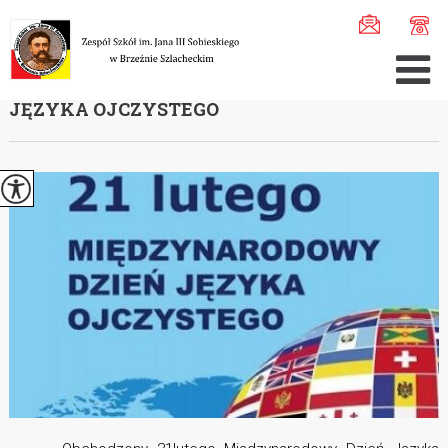
Jesteś tutaj:
Home
>
Aktualności
>
21 lutego - Międzyna ...
21 LUTEGO - MIĘDZYNARODOWY DZIEŃ
JĘZYKA OJCZYSTEGO