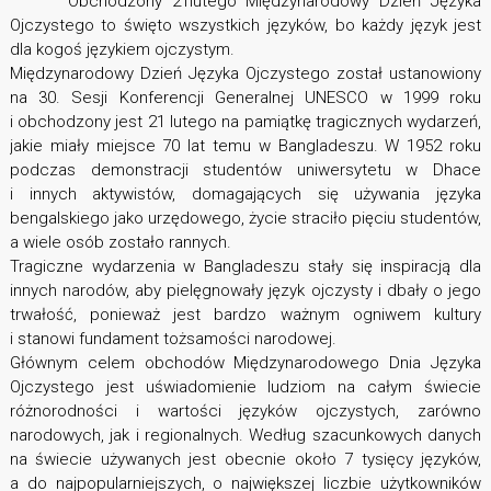
Obchodzony 21lutego Międzynarodowy Dzień Języka
Ojczystego to święto wszystkich języków, bo każdy język jest
dla kogoś językiem ojczystym.
Międzynarodowy Dzień Języka Ojczystego został ustanowiony
na 30. Sesji Konferencji Generalnej UNESCO w 1999 roku
i obchodzony jest 21 lutego na pamiątkę tragicznych wydarzeń,
jakie miały miejsce 70 lat temu w Bangladeszu. W 1952 roku
podczas demonstracji studentów uniwersytetu w Dhace
i innych aktywistów, domagających się używania języka
bengalskiego jako urzędowego, życie straciło pięciu studentów,
a wiele osób zostało rannych.
Tragiczne wydarzenia w Bangladeszu stały się inspiracją dla
innych narodów, aby pielęgnowały język ojczysty i dbały o jego
trwałość, ponieważ jest bardzo ważnym ogniwem kultury
i stanowi fundament tożsamości narodowej.
Głównym celem obchodów Międzynarodowego Dnia Języka
Ojczystego jest uświadomienie ludziom na całym świecie
różnorodności i wartości języków ojczystych, zarówno
narodowych, jak i regionalnych. Według szacunkowych danych
na świecie używanych jest obecnie około 7 tysięcy języków,
a do najpopularniejszych, o największej liczbie użytkowników