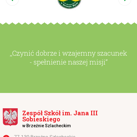
,,Czynić dobrze i wzajemny szacunek
- spełnienie naszej misji”
Zespół Szkół im. Jana III
Sobieskiego
w Brzeźnie Szlacheckim
Adres pocztowy: