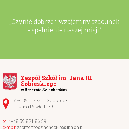
,,Czynić dobrze i wzajemny szacunek
- spełnienie naszej misji”
Zespół Szkół im. Jana III
Sobieskiego
w Brzeźnie Szlacheckim
Adres pocztowy:
77-139 Brzeźno Szlacheckie
ul. Jana Pawła II 79
+48 59 821 86 59
zsbrzeznoszlacheckie@lipnica.pl