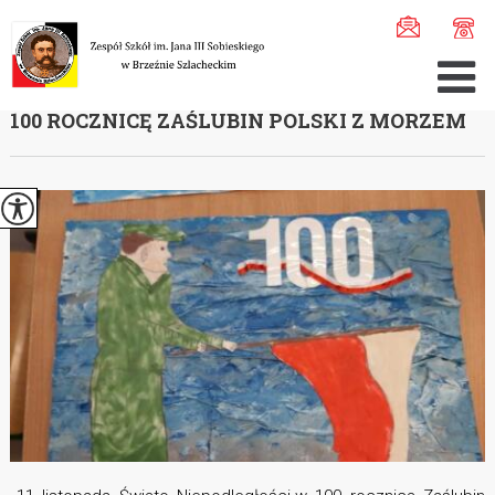
Jesteś tutaj:
Home
>
Aktualności
>
11 listopada Święto ...
11 LISTOPADA ŚWIĘTO NIEPODLEGŁOŚCI-W
100 ROCZNICĘ ZAŚLUBIN POLSKI Z MORZEM