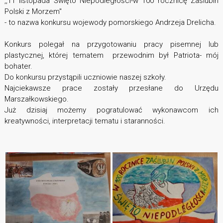
,,11 listopada Święto Niepodległości-w 100 rocznicę Zaślubin
Polski z Morzem"
- to nazwa konkursu wojewody pomorskiego Andrzeja Drelicha.
Konkurs polegał na przygotowaniu pracy pisemnej lub
plastycznej, której tematem przewodnim był Patriota- mój
bohater.
Do konkursu przystąpili uczniowie naszej szkoły.
Najciekawsze prace zostały przesłane do Urzędu
Marszałkowskiego.
Już dzisiaj możemy pogratulować wykonawcom ich
kreatywności, interpretacji tematu i staranności.