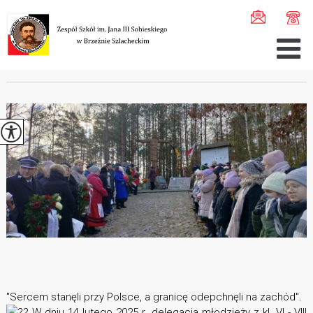
Jesteś tutaj:
Home
>
Aktualności
>
105 rocznica Wojny P ...
105 ROCZNICA WOJNY PALIKOWEJ
"Sercem stanęli przy Polsce, a granicę odepchnęli na zachód".
W dniu 14 lutego 2025 r. delegacja młodzieży z kl. VI - VIII