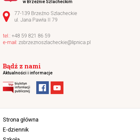
w Brzeźnie Szlacheckim
Adres pocztowy:
77-139 Brzeźno Szlacheckie
ul. Jana Pawła II 79
+48 59 821 86 59
zsbrzeznoszlacheckie@lipnica.pl
Bądź z nami
Aktualności i informacje
Strona główna
E-dziennik
Szkoła