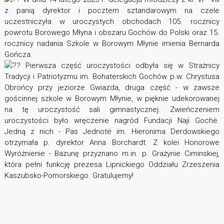
z panią dyrektor i pocztem sztandarowym na czele
uczestniczyła w uroczystych obchodach 105. rocznicy
powrotu Borowego Młyna i obszaru Gochów do Polski oraz 15.
rocznicy nadania Szkole w Borowym Młynie imienia Bernarda
Gończa.
Pierwsza część uroczystości odbyła się w Strażnicy
Tradycji i Patriotyzmu im. Bohaterskich Gochów p.w. Chrystusa
Obrońcy przy jeziorze Gwiazda, druga część - w zawsze
gościnnej szkole w Borowym Młynie, w pięknie udekorowanej
na tę uroczystość sali gimnastycznej. Zwieńczeniem
uroczystości było wręczenie nagród Fundacji Naji Gochë.
Jedną z nich - Pas Jednotë im. Hieronima Derdowskiego
otrzymała p. dyrektor Anna Borchardt. Z kolei Honorowe
Wyróżnienie - Bazunę przyznano m.in. p. Grażynie Ciminskiej,
która pełni funkcję prezesa Lipnickiego Oddziału Zrzeszenia
Kaszubsko-Pomorskiego. Gratulujemy!